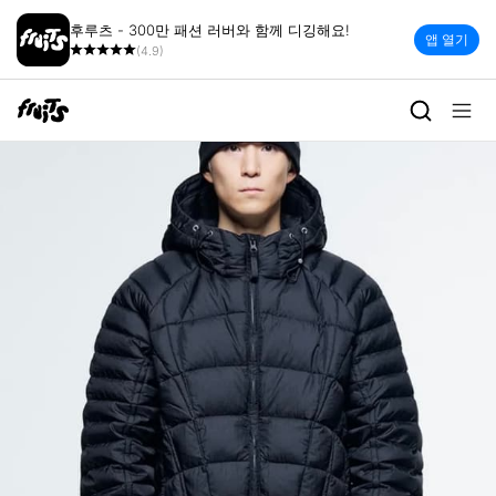
후루츠 - 300만 패션 러버와 함께 디깅해요!
앱 열기
(4.9)