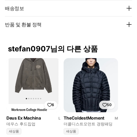
배송정보
반품 및 환불 정책
stefan0907님의 다른 상품
6
50
Deus Ex Machina
TheColdestMoment
L
M
데우스 후드집업
더콜디스트모먼트 경량패딩
새상품
새상품