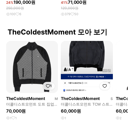
190,000원
71,000원
24%
41%
250,000원
120,000원
100
6
379
50
TheColdestMoment 모아 보기
1
TheColdestMoment
TheColdestMoment
TheCol
M
S
더콜디스트모먼트 도트 집업
더콜디스트모먼트 TCM 스트
더콜디스
차콜
라이프 후드 집업 s
후드 집
70,000원
60,000원
60,00
1
1
1
2