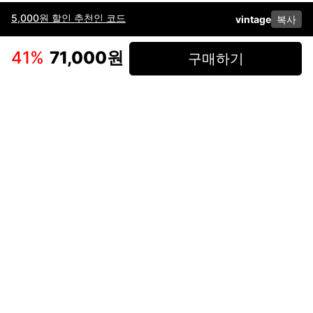
5,000원 할인 추천인 코드
vintage
복사
이용약관
고객센터
판매
개인정보 처리방침
사업자 정보
다운로드
인스타그램
페이스북
41
%
71,000원
구매하기
(주)후루츠패밀리컴퍼니 · 대표이사 이재범 / 소재지: 서울특별시 용산구 한강대
로 328, 201호 / 사업자 등록번호: 755-86-01442
사업자 정보확인
통신판매업
신고: 2019-서울용산-0723 호 / 고객센터: 070-4466-3377 / 고객센터 문의는
후루츠 앱 다운로드 후 문의가능합니다 /
support@fruitsfamily.com
Copyright © FruitsFamily Company Inc. All right reserved
후루츠패밀리(주)는 통신판매중개자로서 거래 당사자가 아닙니다. 상품, 상품정
보, 거래에 관한 의무와 책임은 각 판매자에게 있으며, 후루츠패밀리(주)는 원칙
적으로 판매 회원과 구매 회원 간의 거래에 대하여 책임을 지지 않습니다. 다만,
후루츠패밀리에서 직접 판매하는 상품에 대한 책임은 후루츠패밀리(주)에 있습
니다.