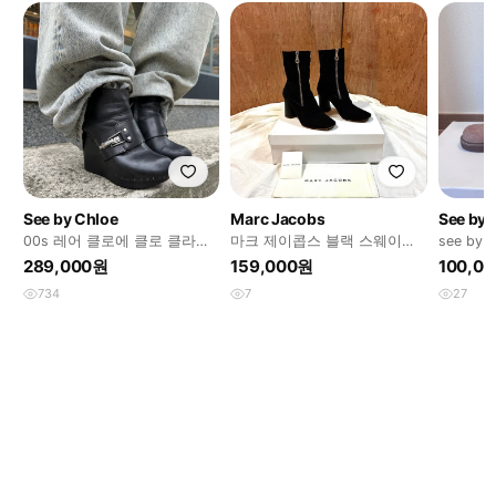
See by Chloe
Marc Jacobs
See by 
00s 레어 클로에 클로 클라스
마크 제이콥스 블랙 스웨이드
see by
프 우드 & 레더 웨지 부츠
프론트 더블 지퍼 앵클부츠
웨이드 
289,000원
159,000원
100,0
734
7
27