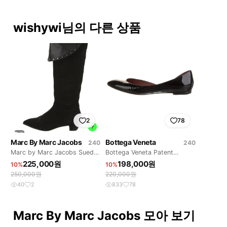
wishywi님의 다른 상품
2
78
Marc By Marc Jacobs
Bottega Veneta
240
240
Marc by Marc Jacobs Suede
Bottega Veneta Patent
Studded Accent
Leather Flats 240
225,000원
198,000원
10%
10%
250,000원
220,000원
40
2
833
78
Marc By Marc Jacobs 모아 보기