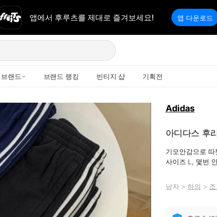
앱에서 후루츠를 제대로 즐겨보세요!
앱 다운로드
브랜드
브랜드 랭킹
빈티지 샵
기획전
Adidas
아디다스 후리
기모안감으로 따
사이즈 L, 몇번
남자
>
하의
>
조