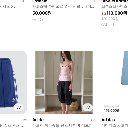
Lacoste
Brooks Broth
XL
L
 셔츠 XL
라코스테 파리폴로 워싱 핑크 5사이즈
브룩스브라더스 
(100-105)
50,000원
110,000원
9%
120,000원
7
1
21
3
Adidas
Adidas
M
OS
 쇼츠 팬츠 네
마르제 파라슈트 팬츠 네이비 카프리
아디다스 X 코