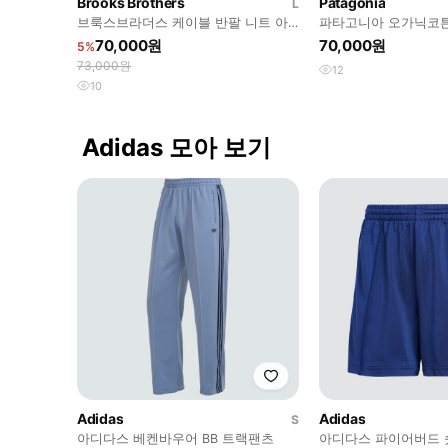
Brooks Brothers
Patagonia
L
브룩스브라더스 케이블 반팔 니트 아
파타고니아 오가닉코튼
이보리 L
70,000원
70,000원
5%
73,000원
12
10
Adidas 모아 보기
Adidas
Adidas
S
아디다스 베켄바우어 BB 트랙팬츠
아디다스 파이어버드 숏