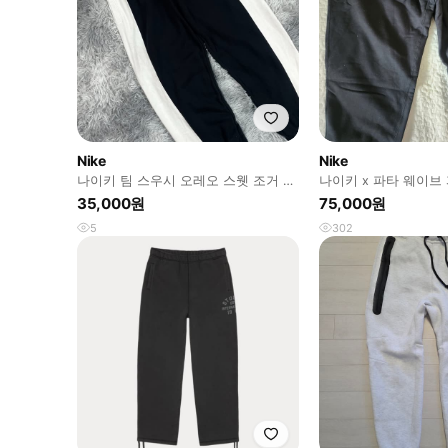
Nike
Nike
나이키 팀 스우시 오레오 스웻 조거 팬
나이키 x 파타 웨이브
츠 5486
츠 블랙
35,000원
75,000원
5
302