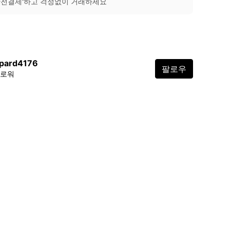
안전결제'하고 걱정없이 거래하세요
opard4176
팔로우
팔로워