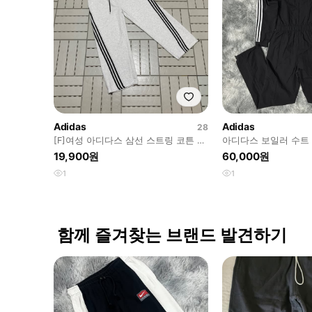
Adidas
Adidas
28
[F]여성 아디다스 삼선 스트링 코튼 트
아디다스 보일러 수트
레이닝팬츠 0801
트
19,900원
60,000원
1
1
함께 즐겨찾는 브랜드 발견하기