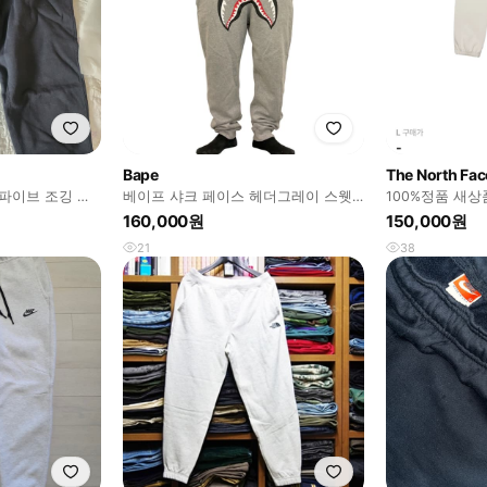
Bape
The North Fac
 파이브 조깅 팬
베이프 샤크 페이스 헤더그레이 스웻
100%정품 새상
조거팬츠
160,000원
150,000원
21
38