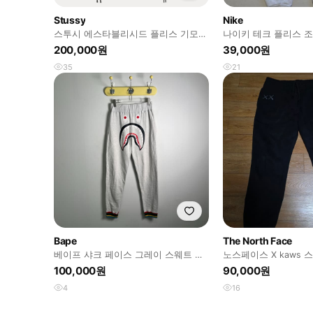
Stussy
Nike
스투시 에스타블리시드 플리스 기모
나이키 테크 플리스 
트레이닝 팬츠
200,000원
39,000원
35
21
Bape
The North Face
베이프 샤크 페이스 그레이 스웨트 조
노스페이스 X kaws 
거 팬츠 M
100,000원
90,000원
4
16