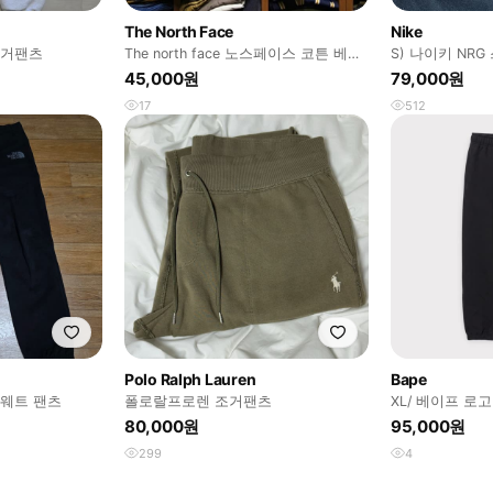
The North Face
Nike
조거팬츠
The north face 노스페이스 코튼 베이
S) 나이키 NRG
직 조거 팬츠 오트밀 85
USA)
45,000원
79,000원
17
512
Polo Ralph Lauren
Bape
스웨트 팬츠
폴로랄프로렌 조거팬츠
XL/ 베이프 로
80,000원
95,000원
299
4