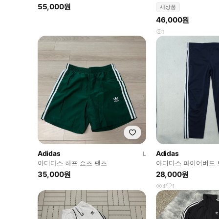
이비 다크 블루 IY7211
55,000원
새상품
46,000원
1
Adidas
Adidas
L
아디다스 하프 쇼츠 팬츠
아디다스 파이어버드 트
이비
35,000원
28,000원
4
1