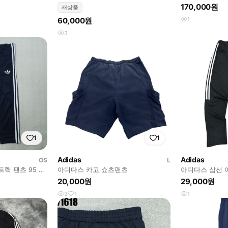
버드 데님 트랙 
170,000원
새상품
60,000원
1
3
1
1
Adidas
Adidas
OS
L
랙 팬츠 95 네
아디다스 카고 쇼츠팬츠
아디다스 삼선 
20,000원
29,000원
3
1
1