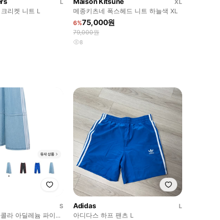
ers
Maison Kitsune
L
XL
크리켓 니트 L
메종키츠네 폭스헤드 니트 하늘색 XL
75,000원
6%
79,000원
8
Adidas
S
L
카콜라 아딜레늄 파이어
아디다스 하프 팬츠 L