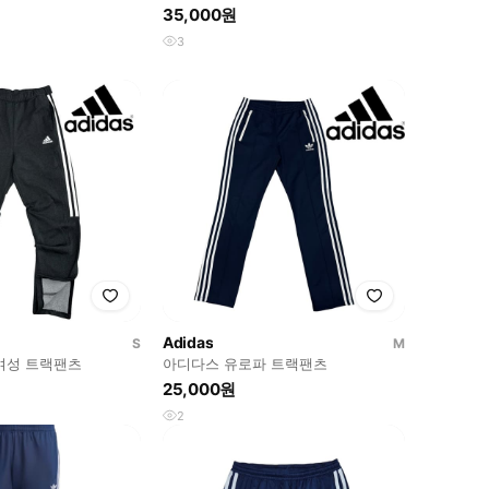
팬츠 데님 S
35,000원
3
Adidas
S
M
여성 트랙팬츠
아디다스 유로파 트랙팬츠
25,000원
2