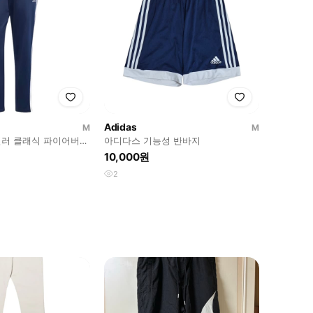
Adidas
M
M
러 클래식 파이어버드
아디다스 기능성 반바지
트 인디고
10,000원
2