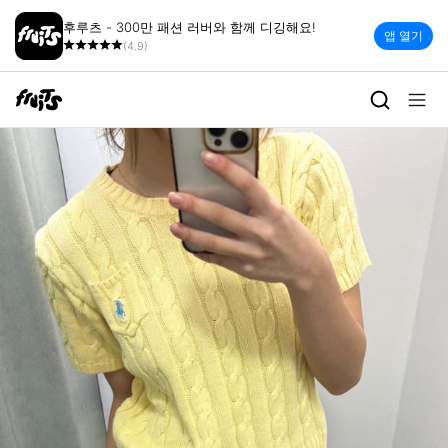
후루츠 - 300만 패션 러버와 함께 디깅해요!
앱 열기
(4.9)