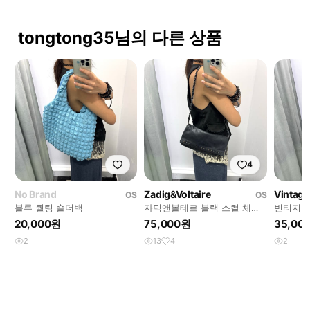
tongtong35님의 다른 상품
4
No Brand
Zadig&Voltaire
Vintage
OS
OS
블루 퀄팅 숄더백
자딕앤볼테르 블랙 스컬 체인
빈티지 
백
20,000원
75,000원
35,00
2
13
4
2