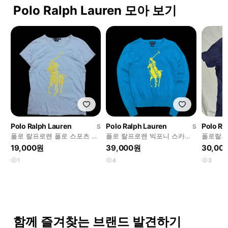
Polo Ralph Lauren 모아 보기
Polo Ralph Lauren
Polo Ralph Lauren
Polo Ra
S
S
폴로 랄프로렌 폴로 스포츠 빅
폴로 랄프로렌 빅포니 스카이
폴로랄프
포니 반팔 티셔츠
블루 니트
럭비티 
19,000원
39,000원
30,00
1
4
3
함께 즐겨찾는 브랜드 발견하기