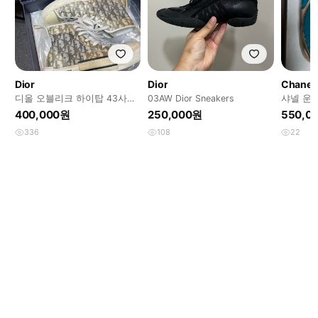
Dior
Dior
Chanel
디올 오블리크 하이탑 43사이
03AW Dior Sneakers
샤넬 운동
즈(280)
400,000원
250,000원
550,0
336
108
22