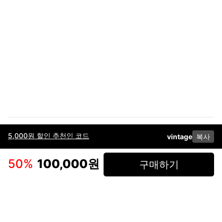
5,000원 할인 추천인 코드
vintage
복사
이용약관
고객센터
판매
개인정보 처리방침
사업자 정보
다운로드
인스타그램
페이스북
50
%
100,000원
구매하기
(주)후루츠패밀리컴퍼니 · 대표이사 이재범 / 소재지: 서울특별시 용산구 한강대
로 328, 201호 / 사업자 등록번호: 755-86-01442
사업자 정보확인
통신판매업
신고: 2019-서울용산-0723 호 / 고객센터: 070-4466-3377 / 고객센터 문의는
후루츠 앱 다운로드 후 문의가능합니다 /
support@fruitsfamily.com