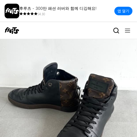
후루츠 - 300만 패션 러버와 함께 디깅해요!
앱 열기
(4.9)