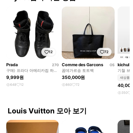
12
72
Prada
Comme des Garcons
kichul
270
OS
구매) 프라다 아메리카컵 하이
꼼데가르송 토트백
기철 브
탑 구매합니다 41~42 사이즈
9,999원
350,000원
새상품
648
12
860
72
40,00
350
Louis Vuitton 모아 보기