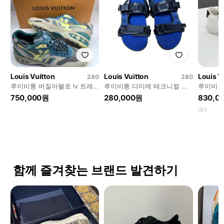
Louis Vuitton
Louis Vuitton
Louis V
280
280
루이비통 버질아블로 lv 트레
루이비통 다미에 테크니컬 버
루이비통 
일 280
클 샌들 10.5사이즈
사이즈]
750,000원
280,000원
830,0
1
함께 즐겨찾는 브랜드 발견하기