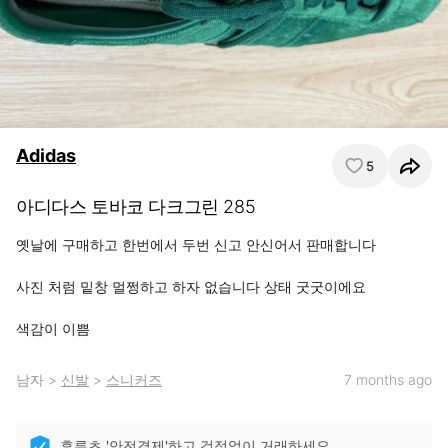
Adidas
5
아디다스 토바코 다크그린 285
옛날에 구매하고 한번에서 두번 신고 안신어서 판매합니다

사진 처럼 밑창 멀쩡하고 하자 없습니다 상태 굿굿이에요

색감이 이쁨
남자
>
신발
>
스니커즈
7 months ago
후루츠 '안전결제'하고 걱정없이 거래하세요