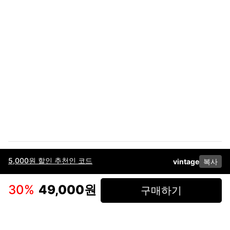
5,000원 할인 추천인 코드
vintage
복사
이용약관
고객센터
판매
개인정보 처리방침
사업자 정보
다운로드
인스타그램
페이스북
30
%
49,000원
구매하기
(주)후루츠패밀리컴퍼니 · 대표이사 이재범 / 소재지: 서울특별시 용산구 한강대
로 328, 201호 / 사업자 등록번호: 755-86-01442
사업자 정보확인
통신판매업