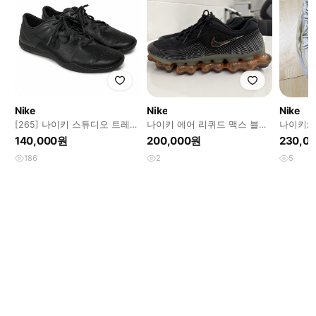
Nike
Nike
Nike
[265] 나이키 스튜디오 트레이
나이키 에어 리퀴드 맥스 블랙
나이키x
너 2 블랙
메탈릭 실버 285 팝니다
스 에어맥
140,000원
200,000원
230,0
186
2
5