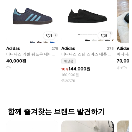
1
5
Adidas
Adidas
Adidas
275
275
아디다스 가젤 쉐도우 네이비
아디다스 스탠 스미스 데콘 코
아디다스 E
클리어 블루 (275)
어 블랙 (275)
40,000원
70,00
새상품
1
144,000원
1
1
10%
160,000원
20
5
함께 즐겨찾는 브랜드 발견하기