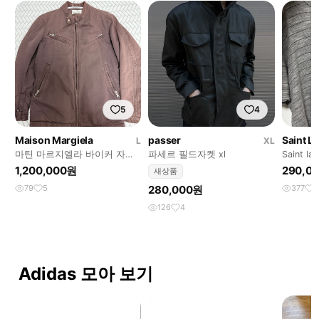
5
4
Maison Margiela
passer
Saint L
L
XL
마틴 마르지엘라 바이커 자켓
파세르 필드자켓 xl
Saint lau
2003AW
1,200,000원
290,0
새상품
79
5
280,000원
377
4
126
4
Adidas 모아 보기