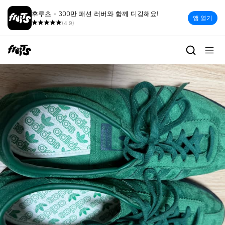
후루츠 - 300만 패션 러버와 함께 디깅해요!
앱 열기
(4.9)