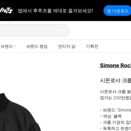
앱에서 후루츠를 제대로 즐겨보세요!
앱 다운로드
브랜드
브랜드 랭킹
빈티지 샵
기획전
Simone Roc
시몬로샤 크롭 봄
시몬로샤 크롭 봄
정가는 250만원
- 브랜드: Simone
- 색상: 블랙

- 크롭 기장의 
- 독특하고 트렌