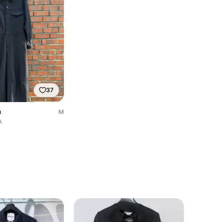
37
a
M
A