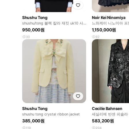
Shushu Tong
Noir Kei Ninomiya
shushu/tong 블랙 칼라 재킷 uk10 사
느와케이 니노미아 프
이즈
950,000원
1,150,000원
30
92
Shushu Tong
Cecilie Bahnsen
shushu tong crystal ribbon jacket
세실리에 반센 피솔라
385,000원
583,200원
119
204