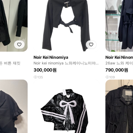
Noir Kei Ninomiya
Noir Kei Nino
든 버튼 재킷
Noir kei ninomiya 느와케이니노미야
26aw 느와 케이
볼레로 자켓 s
jacket
300,000원
790,000원
135
109