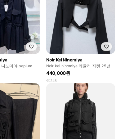
miya
Noir Kei Ninomiya
 니노미야 peplum
Noir kei ninomiya 레귤러 자켓 25년제
조
440,000원
246