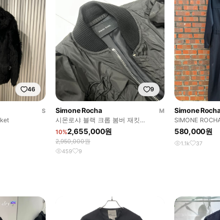
46
9
Simone Rocha
Simone Roch
S
M
ket
시몬로샤 블랙 크롭 봄버 재킷
SIMONE ROCH
(Women's Cropped Bomber
2,655,000원
580,000원
10%
2,950,000원
1.1k
37
459
9