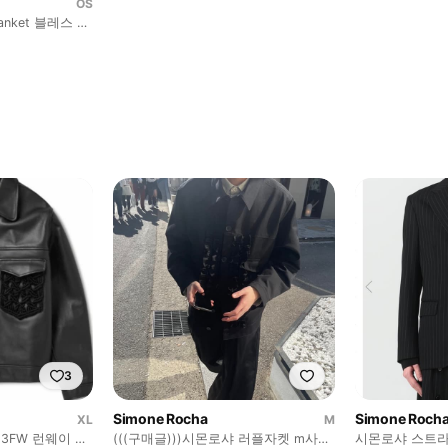
OS
3
Simone Rocha
Simone Roch
XL
M
3FW 런웨이 크
(((구매글)))시몬로샤 러플자켓 m사이
시몬로샤 스트라