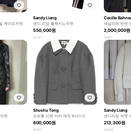
Sandy Liang
Cecilie Bahns
릴 케이프자켓
샌디 리앙 블랙키노자켓
세실리에 반센 
550,000원
2,000,000원
121
97
Shushu Tong
Sandy Liang
 자켓
슈슈통 시퀸 카라 재킷 8사이즈
샌디리앙 쟈켓 
600,000원
213,300원
317
500