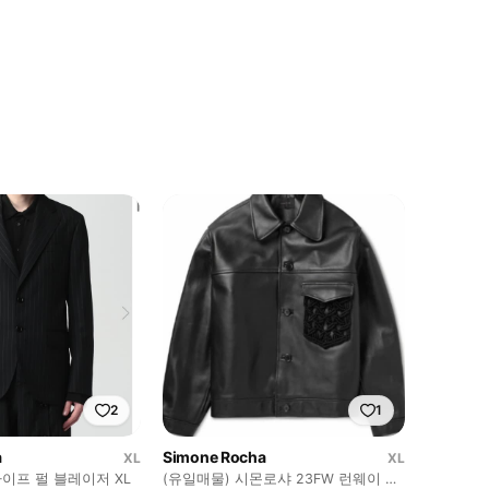
2
1
a
Simone Rocha
XL
XL
이프 펄 블레이저 XL
(유일매물) 시몬로샤 23FW 런웨이 크