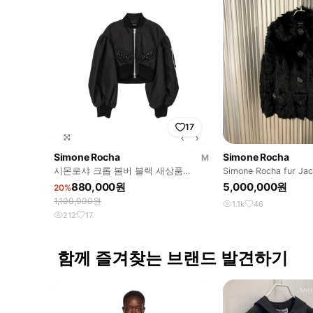
17
Simone Rocha
Simone Rocha
M
시몬로샤 크롭 봄버 블랙 새상품
Simone Rocha fur Jac
simon rocha cropped bo
880,000원
5,000,000원
20%
1,100,000원
1.1k
46
212
17
함께 즐겨찾는 브랜드 발견하기