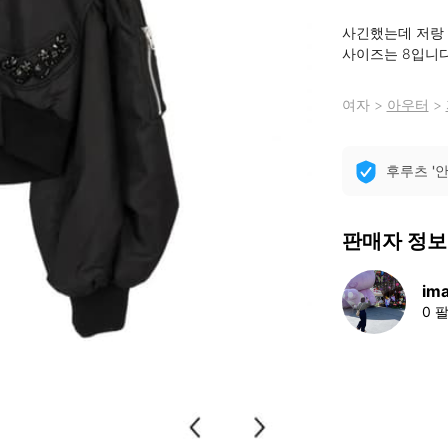
사긴했는데 저랑 
사이즈는 8입니다
여자
>
아우터
>
후루츠 '
판매자 정보
im
0 