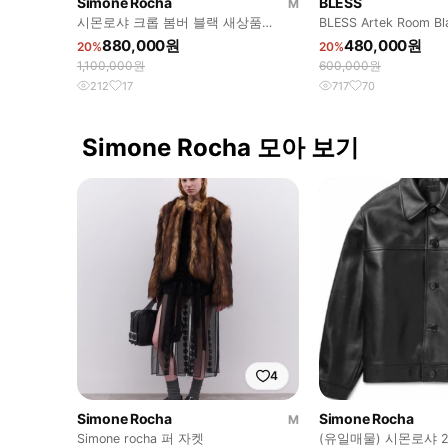
Simone Rocha
BLESS
M
시몬로샤 크롭 봄버 블랙 새상품
BLESS Artek Room Blanket 블레스 블
simon rocha cropped bo
랭킷
880,000원
480,000원
20%
20%
1,100,000원
600,000원
212
17
717
70
Simone Rocha 모아 보기
4
Simone Rocha
Simone Rocha
M
Simone rocha 퍼 자켓
(유일매물) 시몬로샤 2