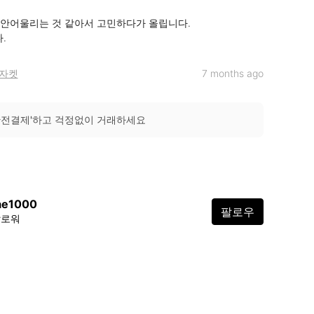
안어울리는 것 같아서 고민하다가 올립니다.

.
자켓
7 months ago
안전결제'하고 걱정없이 거래하세요
ae1000
팔로우
팔로워