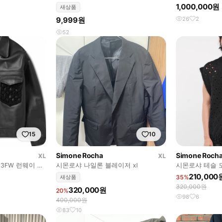
즈 구해요
1,000,000원
새상품
9,999원
26
2
52
15
10
Simone Rocha
Simone Roch
XL
XL
3FW 런웨이 크
시몬로샤 나일론 블레이저 xl
시몬로샤 테슬 
210,000
새상품
35%
320,000원
320,000원
20%
98
6
400,000원
83
10