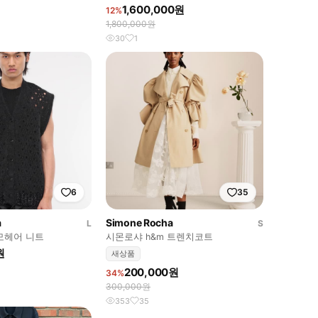
로셰 레더 자켓
1,600,000원
12%
1,800,000원
30
1
6
35
a
Simone Rocha
L
S
모헤어 니트
시몬로샤 h&m 트렌치코트
원
새상품
200,000원
34%
300,000원
353
35