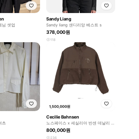
en
Sandy Liang
데님 셋업
Sandy liang 샌디리앙 베스트 s
378,000원
118
Cecilie Bahnsen
셔츠
노스페이스 x 세실리아 반센 데날리 플
리스 자켓
800,000원
236