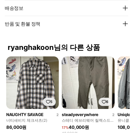
배송정보
반품 및 환불 정책
ryanghakoon님의 다른 상품
5
6
NAUGHTY SAVAGE
steadyeverywhere
Uniqlo
2
2
너티새비지 체크셔츠(2)
스테디 에브리웨어 릴렉스드
유니클로
트윌 코튼 팬츠 올리브(2)
다운 파카
86,000원
40,000원
108,0
17%