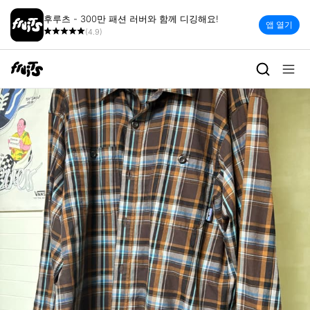
후루츠 - 300만 패션 러버와 함께 디깅해요!
앱 열기
(4.9)