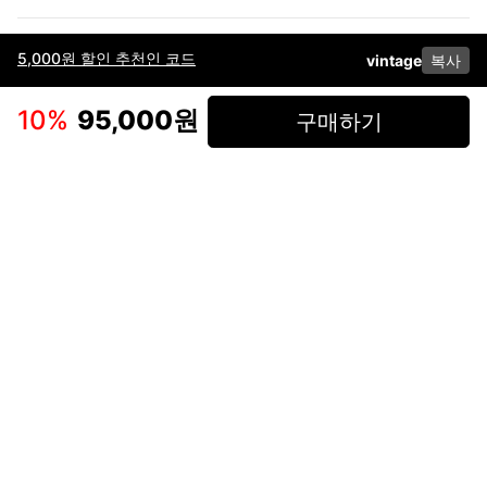
5,000원 할인 추천인 코드
vintage
복사
이용약관
고객센터
판매
개인정보 처리방침
사업자 정보
다운로드
인스타그램
페이스북
10
%
95,000원
구매하기
(주)후루츠패밀리컴퍼니 · 대표이사 이재범 / 소재지: 서울특별시 용산구 한강대
로 328, 201호 / 사업자 등록번호: 755-86-01442
사업자 정보확인
통신판매업
신고: 2019-서울용산-0723 호 / 고객센터: 070-4466-3377 / 고객센터 문의는
후루츠 앱 다운로드 후 문의가능합니다 /
support@fruitsfamily.com
Copyright © FruitsFamily Company Inc. All right reserved
후루츠패밀리(주)는 통신판매중개자로서 거래 당사자가 아닙니다. 상품, 상품정
보, 거래에 관한 의무와 책임은 각 판매자에게 있으며, 후루츠패밀리(주)는 원칙
적으로 판매 회원과 구매 회원 간의 거래에 대하여 책임을 지지 않습니다. 다만,
후루츠패밀리에서 직접 판매하는 상품에 대한 책임은 후루츠패밀리(주)에 있습
니다.