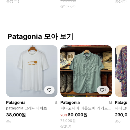
48,000원
75
5
24
3
102
6
Patagonia 모아 보기
1
Patagonia
Patagonia
Patagon
S
M
patagonia 그래픽티셔츠
파타고니아 아웃도어 러기드
파타고니
액션플리츠 반팔셔츠 딥민트
셔츠
38,000원
60,000원
230,0
20%
N2275
75,000원
1
2
2
1