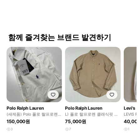
함께 즐겨찾는 브랜드 발견하기
Polo Ralph Lauren
Polo Ralph Lauren
Levi's
(새제품) Polo 폴로 랄프로렌
L) 폴로 랄프로렌 클래식핏 가
LEVIS 
화이트 신형 정장 셔츠 M
먼트다이 셔츠 큐알탭 신형
츠
150,000원
75,000원
40,00
F17
3
7
1