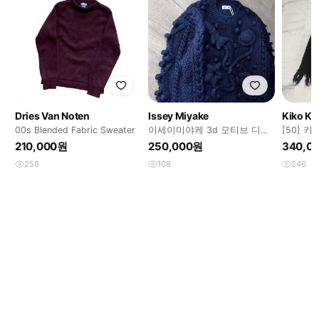
Dries Van Noten
Issey Miyake
Kiko Ko
00s Blended Fabric Sweater
이세이미야케 3d 모티브 디테
[50] 
일 니트
트로이드
210,000원
250,000원
340,0
259
108
246