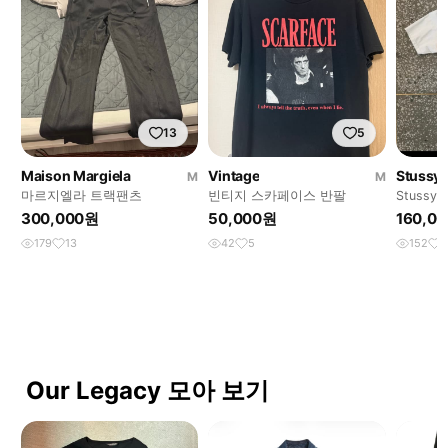
13
5
Maison Margiela
Vintage
Stussy
M
M
마르지엘라 트랙팬츠
빈티지 스카페이스 반팔
Stussy x
Shirt 20
300,000원
50,000원
160,0
179
13
42
5
152
1
Our Legacy 모아 보기