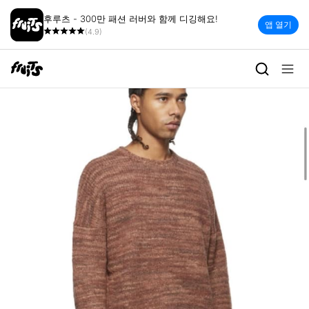
후루츠 - 300만 패션 러버와 함께 디깅해요!
앱 열기
(4.9)