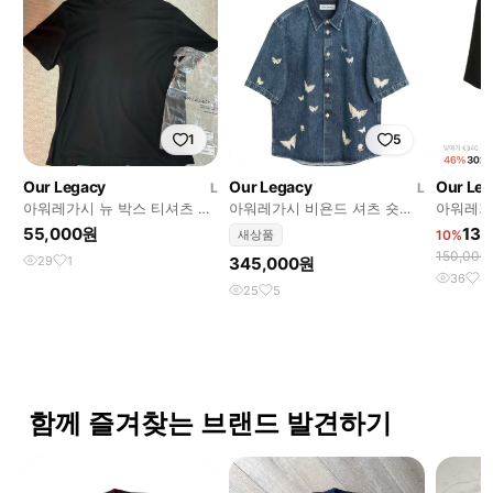
1
5
Our Legacy
Our Legacy
Our Le
L
L
아워레가시 뉴 박스 티셔츠 블
아워레가시 비욘드 셔츠 숏슬
아워레가
랙
리브 웨스턴 블루 버터플라이
48size
55,000원
135
새상품
10%
150,00
29
1
345,000원
36
3
25
5
함께 즐겨찾는 브랜드 발견하기