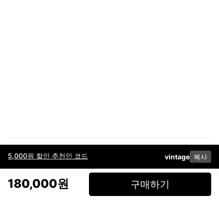
5,000원 할인 추천인 코드
vintage
복사
이용약관
고객센터
판매
개인정보 처리방침
사업자 정보
다운로드
인스타그램
페이스북
180,000원
구매하기
(주)후루츠패밀리컴퍼니 · 대표이사 이재범 / 소재지: 서울특별시 용산구 한강대
로 328, 201호 / 사업자 등록번호: 755-86-01442
사업자 정보확인
통신판매업