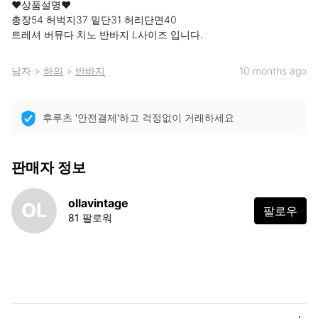
❤상품설명❤

총장54 허벅지37 밑단31 허리단면40

트레셔 버뮤다 치노 반바지 L사이즈 입니다.
남자
>
하의
>
반바지
10 months ago
후루츠 '안전결제'하고 걱정없이 거래하세요
판매자 정보
ollavintage
OL
팔로우
81 팔로워