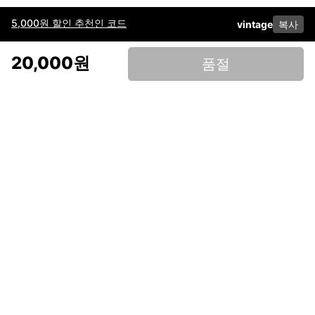
5,000원 할인 추천인 코드
vintage
복사
이용약관
고객센터
판매
개인정보 처리방침
사업자 정보
다운로드
인스타그램
페이스북
20,000원
품절
(주)후루츠패밀리컴퍼니 · 대표이사 이재범 / 소재지: 서울특별시 용산구 한강대
로 328, 201호 / 사업자 등록번호: 755-86-01442
사업자 정보확인
통신판매업
신고: 2019-서울용산-0723 호 / 고객센터: 070-4466-3377 / 고객센터 문의는
후루츠 앱 다운로드 후 문의가능합니다 /
support@fruitsfamily.com
Copyright © FruitsFamily Company Inc. All right reserved
후루츠패밀리(주)는 통신판매중개자로서 거래 당사자가 아닙니다. 상품, 상품정
보, 거래에 관한 의무와 책임은 각 판매자에게 있으며, 후루츠패밀리(주)는 원칙
적으로 판매 회원과 구매 회원 간의 거래에 대하여 책임을 지지 않습니다. 다만,
후루츠패밀리에서 직접 판매하는 상품에 대한 책임은 후루츠패밀리(주)에 있습
니다.