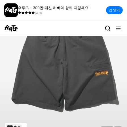
후루츠 - 300만 패션 러버와 함께 디깅해요!
앱 열기
(4.9)