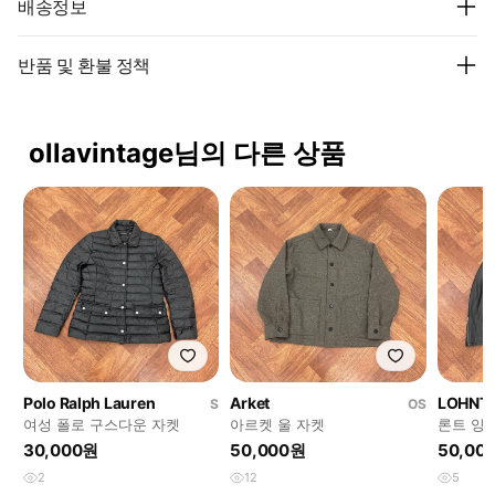
배송정보
반품 및 환불 정책
ollavintage님의 다른 상품
Polo Ralph Lauren
Arket
LOHNT
S
OS
여성 폴로 구스다운 자켓
아르켓 울 자켓
론트 양
30,000원
50,000원
50,00
2
12
5