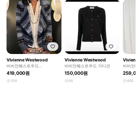
Vivienne Westwood
Vivienne Westwood
Vivien
비비안웨스트우드
비비안웨스트우드 가디건
비비안웨
asymmetrical 버튼 가디건 코
인울 베
419,000원
150,000원
259,0
르티스 착용
358
68
488