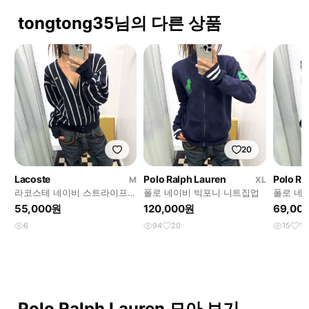
tongtong35님의 다른 상품
20
Lacoste
Polo Ralph Lauren
Polo Ra
M
XL
라코스테 네이비 스트라이프
폴로 네이비 빅포니 니트집업
폴로 네
가디건
디건
55,000원
120,000원
69,00
6
94
20
15
1
Polo Ralph Lauren 모아 보기