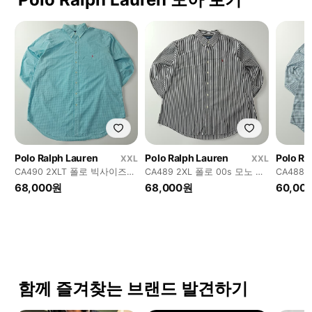
Polo Ralph Lauren
Polo Ralph Lauren
Polo Ra
XXL
XXL
CA490 2XLT 폴로 빅사이즈
CA489 2XL 폴로 00s 모노 스
CA488
00s 아이스블루 마이크로체크
트라이프 셔츠 남방
라스틴 
68,000원
68,000원
60,00
셔츠
방
함께 즐겨찾는 브랜드 발견하기