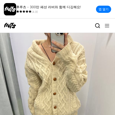
후루츠 - 300만 패션 러버와 함께 디깅해요!
앱 열기
(4.9)