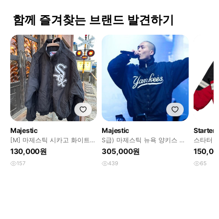
함께 즐겨찾는 브랜드 발견하기
Majestic
Majestic
Starter
[M] 마제스틱 시카고 화이트
S급) 마제스틱 뉴욕 양키스 오
스타터 N
삭스 스타디움 자켓
왼 자켓 XL
지 자켓
130,000원
305,000원
150,0
157
439
65