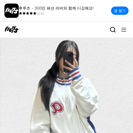
후루츠 - 300만 패션 러버와 함께 디깅해요!
앱 열기
(4.9)