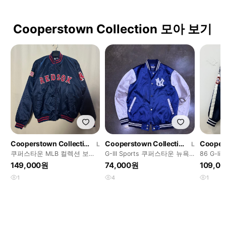
Cooperstown Collection 모아 보기
Cooperstown Collection
Cooperstown Collection
L
L
쿠퍼스타운 MLB 컬렉션 보스
G-III Sports 쿠퍼스타운 뉴욕
86 G-
턴 레드삭스 바시티자켓 처분
양키스 1952 새틴 바시티자켓
스 자켓
149,000원
74,000원
109,0
L
1
4
1