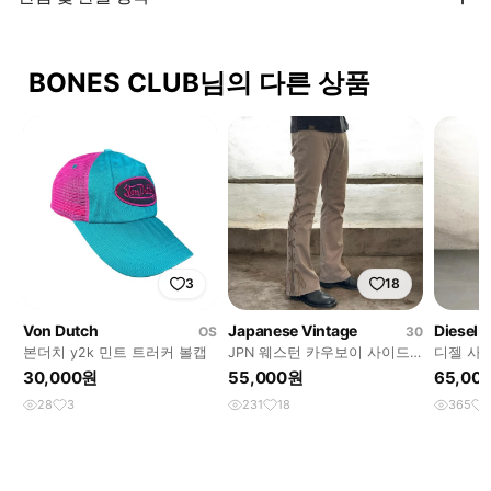
BONES CLUB님의 다른 상품
3
18
Von Dutch
Japanese Vintage
Diesel
OS
30
본더치 y2k 민트 트러커 볼캡
JPN 웨스턴 카우보이 사이드
디젤 사
디테일 플레어 부츠컷 팬츠
30,000원
55,000원
65,00
28
3
231
18
365