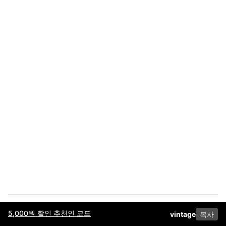
5,000원 할인 추천인 코드
vintage
복사
이용약관
고객센터
판매
개인정보 처리방침
사업자 정보
다운로드