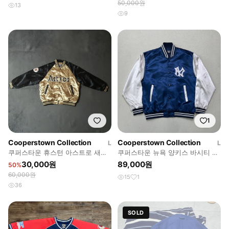
50,000원
13
9
1
Cooperstown Collection
Cooperstown Collection
L
L
쿠퍼스타운 휴스턴 아스트로 새틴
쿠퍼스타운 뉴욕 양키스 바시티 스
바시티 자켓 L
타디움 자켓
30,000원
89,000원
50%
60,000원
15
1
36
SOLD