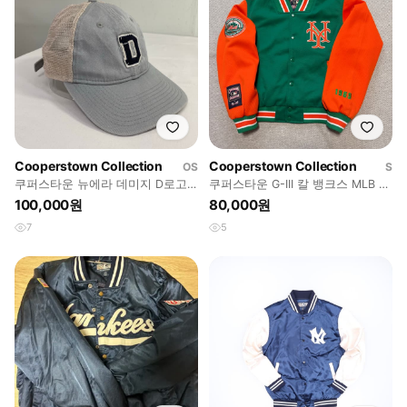
Cooperstown Collection
Cooperstown Collection
OS
S
쿠퍼스타운 뉴에라 데미지 D로고
쿠퍼스타운 G-III 칼 뱅크스 MLB 뉴
매쉬 볼캡 size Free -미처
욕 메츠 바시티 자켓
100,000원
80,000원
7
5