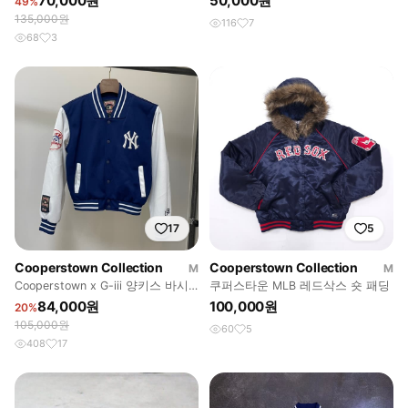
70,000원
50,000원
49%
135,000원
116
7
68
3
17
5
Cooperstown Collection
Cooperstown Collection
M
M
Cooperstown x G-iii 양키스 바시
쿠퍼스타운 MLB 레드삭스 숏 패딩
티자켓
84,000원
100,000원
20%
105,000원
60
5
408
17