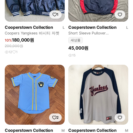
1
Cooperstown Collection
Cooperstown Collection
L
L
Coopers Yangkees 바시티 자켓
Short Sleeve Pullover
Windbreaker
180,000원
10%
새상품
200,000원
45,000원
12
1
15
2
Cooperstown Collection
Cooperstown Collection
M
M