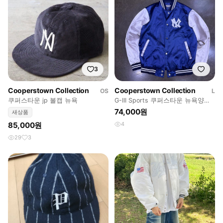
3
Cooperstown Collection
Cooperstown Collection
OS
L
쿠퍼스타운 jp 볼캡 뉴욕
G-III Sports 쿠퍼스타운 뉴욕양키
스 1952 새틴 바시티자켓 L
74,000원
새상품
85,000원
4
29
3