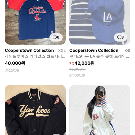
6
8
Cooperstown Collection
Cooperstown Collection
XXL
OS
세인트루이스 카디널스 월드시리
쿠퍼스타운 LA 블루 볼캡 드레익스
즈 1982 올드 유니폼
에임레온도르 컬렉트피시스
40,000원
42,000원
7%
45,000원
23
6
103
8