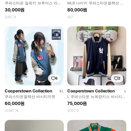
쿠퍼스타운 밀워키 브루어스 라이
MLB 나이키 쿠퍼스타운컬렉션 뉴
언브론 마킹 져지
욕양키스 레트로티셔츠 M #8 요기
30,000원
80,000원
베라
6
2
7
6
2
Cooperstown Collection
Cooperstown Collection
XL
L
쿠퍼스타운컬렉션 바시티자켓
L 쿠퍼스타운 뉴욕양키스 바시티
자켓/W2957
60,000원
75,000원
36
6
5
2