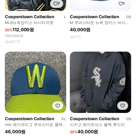
7
1
Cooperstown Collection
Cooperstown Collection
L
OS
MLB뉴욕양키스 바시티자켓
M 쿠퍼스타운 뉴욕 양키스 바시티
자켓 0626H
112,000원
40,000원
20%
140,000원
1
1
107
7
Cooperstown Collection
Cooperstown Collection
XL
OS
mlb 메이져리그 쿠퍼스타운 콜렉
시카고 화이트삭스 블랙 후드티
숀 볼캡 모자
46,000원
40,000원
20%