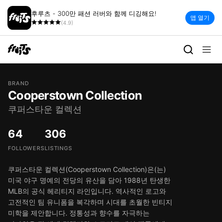
후루츠 - 300만 패션 러버와 함께 디깅해요!
앱 열기
(4.9)
BRAND
Cooperstown Collection
쿠퍼스타운 컬렉션
64
306
FOLLOWERS
LISTINGS
쿠퍼스타운 컬렉션(Cooperstown Collection)은(는)
미국 야구 명예의 전당의 유산을 담아 1988년 탄생한
MLB의 공식 헤리티지 라인입니다. 역사적인 로고와
고전적인 팀 유니폼을 복각하며 시대를 초월한 빈티지
미학을 제안합니다. 정통성과 향수를 자극하는