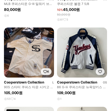
MLB 쿠퍼스타운 G-III 밀워키 브루
쿠퍼스타운 볼캡 7 5/8
어스 made in Korea
80,000원
45,000원
10%
50,000원
6
81
3
4
Cooperstown Collection
Cooperstown Collection
L
OS
90S 스타터 쿠퍼스 타운 시카고 화
86 G-lii 쿠퍼스타운 뉴욕양키스 자
이트 삭스 베이스볼 저지
켓
105,000원
109,000원
55
4
1