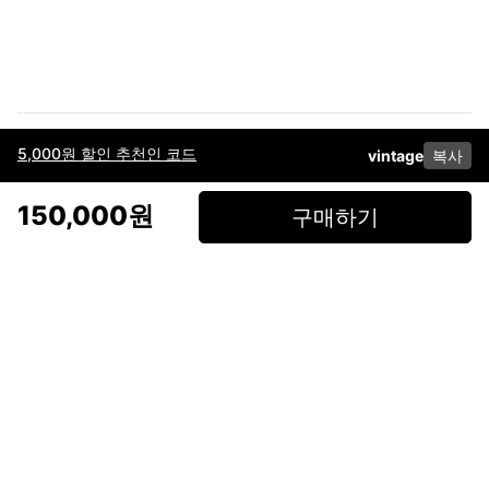
5,000원 할인 추천인 코드
vintage
복사
이용약관
고객센터
판매
개인정보 처리방침
사업자 정보
다운로드
인스타그램
페이스북
150,000원
구매하기
(주)후루츠패밀리컴퍼니 · 대표이사 이재범 / 소재지: 서울특별시 용산구 한강대
로 328, 201호 / 사업자 등록번호: 755-86-01442
사업자 정보확인
통신판매업
신고: 2019-서울용산-0723 호 / 고객센터: 070-4466-3377 / 고객센터 문의는
후루츠 앱 다운로드 후 문의가능합니다 /
support@fruitsfamily.com
Copyright © FruitsFamily Company Inc. All right reserved
후루츠패밀리(주)는 통신판매중개자로서 거래 당사자가 아닙니다. 상품, 상품정
보, 거래에 관한 의무와 책임은 각 판매자에게 있으며, 후루츠패밀리(주)는 원칙
적으로 판매 회원과 구매 회원 간의 거래에 대하여 책임을 지지 않습니다. 다만,
후루츠패밀리에서 직접 판매하는 상품에 대한 책임은 후루츠패밀리(주)에 있습
니다.