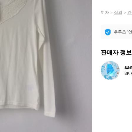
여자
>
상의
>
긴
후루츠 '
판매자 정보
san
3K