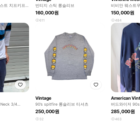
레스트 치프키프
빈티지 스틱 롱슬리브
비비안 웨스트우
긴팔티
픽 롱슬리브
160,000원
150,000원
611
484
Vintage
American Vin
-Neck 3/4
90’s spitfire 롱슬리브 티셔츠
버드와이저 90
브 티셔츠
250,000원
285,000원
32
463