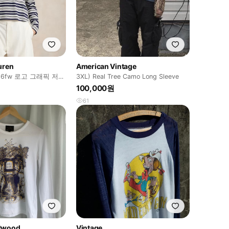
uren
American Vintage
6fw 로고 그래픽 저지
3XL) Real Tree Camo Long Sleeve
100,000원
61
stwood
Vintage