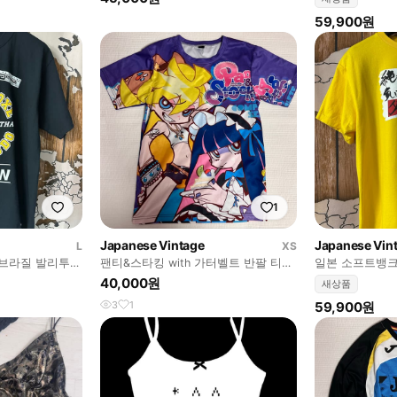
59,900원
1
Japanese Vintage
Japanese Vin
L
XS
E 브라질 발리투도
팬티&스타킹 with 가터벨트 반팔 티셔
일본 소프트뱅크 
츠
양면 티셔츠 L 
40,000원
새상품
3
1
59,900원