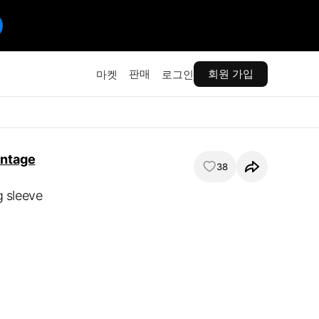
판매
회원 가입
마켓
로그인
intage
38
g sleeve