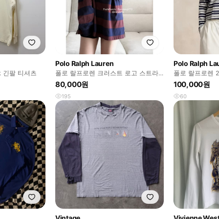
Polo Ralph Lauren
Polo Ralph La
k 긴팔 티셔츠
폴로 랄프로렌 크러스트 로고 스트라
폴로 랄프로렌 2
이프 럭비 pk 긴팔
스트라이프 티
80,000원
100,000원
195
60
Vintage
Vivienne We