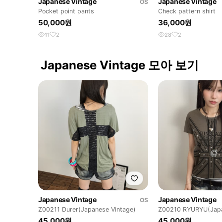
Japanese Vintage
Japanese Vintage
OS
Pocket point pants
Check pattern shirt
50,000원
36,000원
11
2
28
2
Japanese Vintage 모아 보기
Japanese Vintage
Japanese Vintage
OS
Z00211 Durer(Japanese Vintage)
Z00210 RYURYU(Japa
45,000원
45,000원