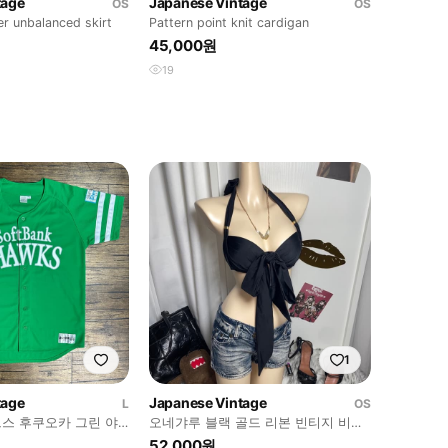
tage
Japanese Vintage
OS
OS
er unbalanced skirt
Pattern point knit cardigan
45,000원
19
1
tage
Japanese Vintage
L
OS
스 후쿠오카 그린 야
오네갸루 블랙 골드 리본 빈티지 비키
품
니 탑
52,000원