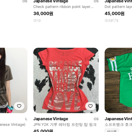
Japanese Vintage
Japanese Vin
OS
OS
Check pattern ribbon point layer
Dot pattern lay
sleevel
36,000원
45,000원
13
29
5
Japanese Vintage
Japanese Vin
L
OS
nese Vintage)
JPN Y2K 갸루 레터링 프린팅 탑 핑크
소프트뱅크 호크
구 져지 L 새상
45,000원
새상품