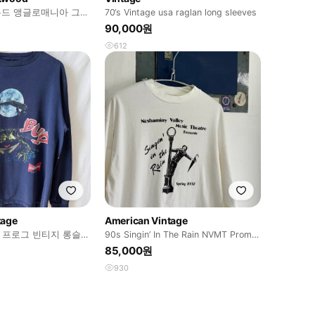
드 앵글로매니아 그래
70‘s Vintage usa raglan long sleeves
90,000원
612
tage
American Vintage
s 프로그 빈티지 롱슬리
90s Singin’ In The Rain NVMT Promo
L/S
85,000원
930