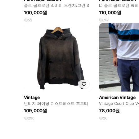
폴로 랄프로렌 럭비티 오렌지/그린 S
L) 폴로 랄프로렌 크
빅포니 롱슬리브 PK 
100,000원
110,000원
53
747
Vintage
American Vintage
빈티지 페이딩 디스트레스드 후드티
Vintage Court Club V
Sleeve tee
109,000원
78,000원
290
26