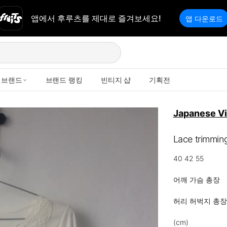
앱에서 후루츠를 제대로 즐겨보세요!
앱 다운로드
브랜드
브랜드 랭킹
빈티지 샵
기획전
Japanese V
Lace trimmin
40 42 55

어깨 가슴 총장

허리 허벅지 총장

(cm)