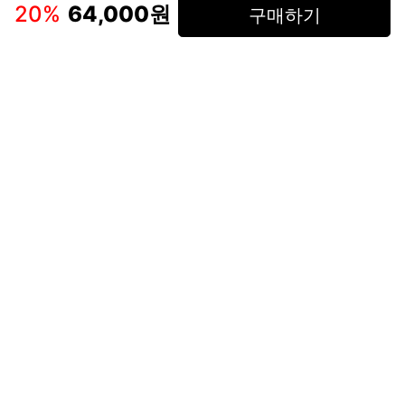
인스타그램
페이스북
20
%
64,000원
구매하기
(주)후루츠패밀리컴퍼니 · 대표이사 이재범 / 소재지: 서울특별시 용산구 한강대
로 328, 201호 / 사업자 등록번호: 755-86-01442
사업자 정보확인
통신판매업
신고: 2019-서울용산-0723 호 / 고객센터: 070-4466-3377 / 고객센터 문의는
후루츠 앱 다운로드 후 문의가능합니다 /
support@fruitsfamily.com
Copyright © FruitsFamily Company Inc. All right reserved
후루츠패밀리(주)는 통신판매중개자로서 거래 당사자가 아닙니다. 상품, 상품정
보, 거래에 관한 의무와 책임은 각 판매자에게 있으며, 후루츠패밀리(주)는 원칙
적으로 판매 회원과 구매 회원 간의 거래에 대하여 책임을 지지 않습니다. 다만,
후루츠패밀리에서 직접 판매하는 상품에 대한 책임은 후루츠패밀리(주)에 있습
니다.