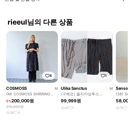
rieeul님의 다른 상품
4
1
COSMOSS
Ulika Sanctus
Sensou
M
M
(M) COSMOSS SHIRRING
(구해요) 울리카상투스
(38) Se
PUFF DRESS (BLACK)
CURTAIN HALF PANTS
니코 스
200,000원
99,999원
58,00
5%
210,000원
47
1
79
10
36
4