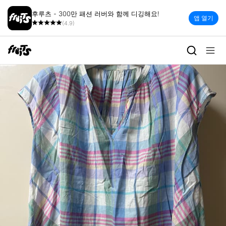
후루츠 - 300만 패션 러버와 함께 디깅해요!
앱 열기
(4.9)