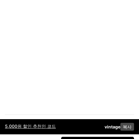
5,000원 할인 추천인 코드
vintage
복사
이용약관
고객센터
판매
개인정보 처리방침
사업자 정보
다운로드