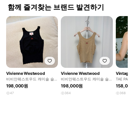
함께 즐겨찾는 브랜드 발견하기
Vivienne Westwood
Vivienne Westwood
Vintage
비비안웨스트우드 캐미솔 슬리
비비안웨스트우드 캐미솔 슬리
TAE P
브리스 나시
브리스 나시
탑
198,000원
198,000원
158,0
47
364
368