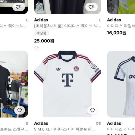
1
1
Adidas
Adidas
L
L
디다스 웨이브빅로
[미착용&새제품] 아디다스 웨이브 빅
아디다스 라임색
트 여성L/남성
로고 ★냉감★ 반팔티 여성 L/남성M
16,000원
새상품
25,000원
1
Adidas
Adidas
S
OS
 브랜드 스웻셔
S M L XL 아디다스 바이에른뮌헨
아디다스 리니어
2026/27 어웨이 유니폼 저지
색