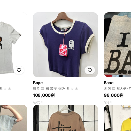
Bape
Bape
 티셔츠
베이프 크롭핏 링거 티셔츠
베이프 오사카 한
shirt
109,000원
99,000원
754
84