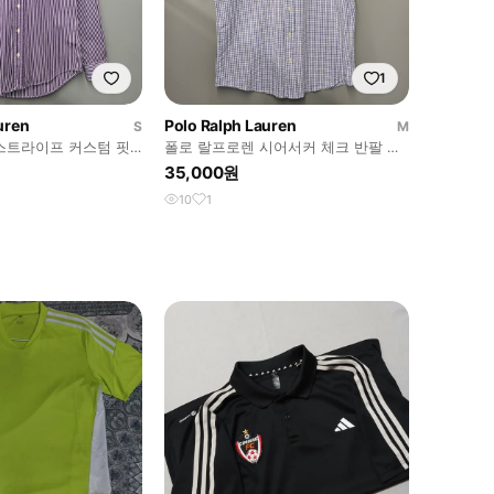
1
uren
Polo Ralph Lauren
S
M
스트라이프 커스텀 핏
폴로 랄프로렌 시어서커 체크 반팔 셔
츠
35,000원
10
1