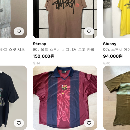
Stussy
Stussy
하프 스웻 셔츠
90s 올드 스투시 시그니처 로고 반팔
00‘s 스투시 
150,000원
94,000원
14
10