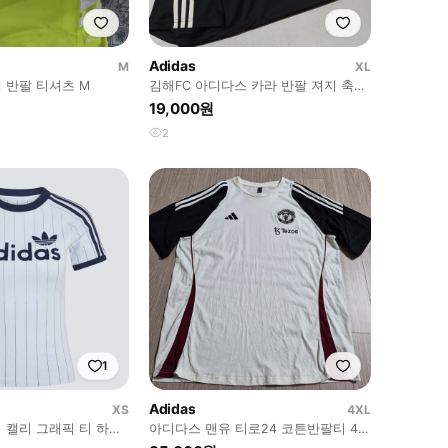
Adidas
M
XL
 반팔 티셔츠 M
김해FC 아디다스 카라 반팔 져지 축구
k리그 유니폼
19,000원
2
1
Adidas
XS
4XL
 캘리 그래픽 티 하늘
아디다스 맨유 티로24 코튼반팔티 4xl
빅사이즈