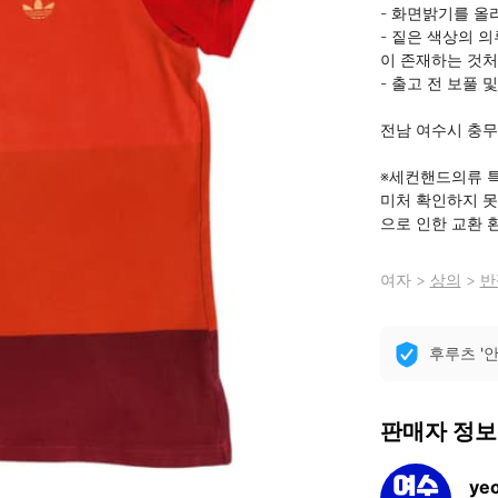
- 화면밝기를 올
- 짙은 색상의 
이 존재하는 것처
- 출고 전 보풀 
전남 여수시 충무로
※세컨핸드의류 특
미처 확인하지 못
으로 인한 교환 
여자
>
상의
>
반
후루츠 '
판매자 정보
ye