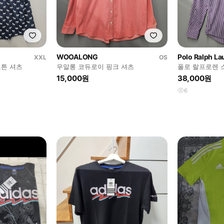
WOOALONG
Polo Ralph La
XXL
OS
코튼 셔츠
우알롱 코듀로이 핑크 셔츠
폴로 랄프로렌 
셔츠
15,000원
38,000원
6