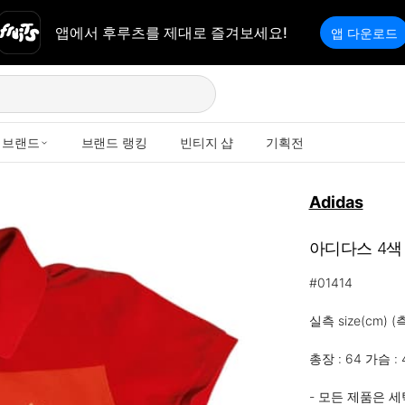
앱에서 후루츠를 제대로 즐겨보세요!
앱 다운로드
브랜드
브랜드 랭킹
빈티지 샵
기획전
Adidas
아디다스 4색
#01414

실측 size(cm)
총장 : 64 가슴 : 4
- 모든 제품은 세