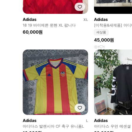
Adidas
Adidas
XL
18 19 바이에른 뮌헨 XL 팝니다
[미착용&새제품] 아
고★냉감★반팔티2개세
60,000원
새상품
M
45,000원
1
1
Adidas
Adidas
L
아디다스 발렌시아 CF 축구 유니폼L
아디다스 우먼 에센셜
츠 S