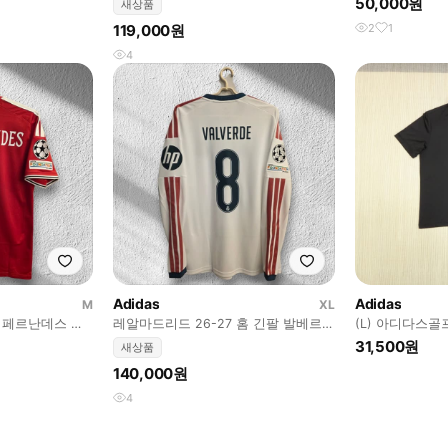
50,000원
새상품
119,000원
2
1
4
Adidas
Adidas
M
XL
노 페르난데스 국
레알마드리드 26-27 홈 긴팔 발베르데
(L) 아디다스골
국내 XL
31,500원
새상품
140,000원
4