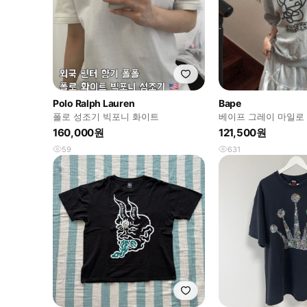
Polo Ralph Lauren
Bape
폴로 성조기 빅포니 화이트
베이프 그레이 마일로 
160,000원
121,500원
59
631