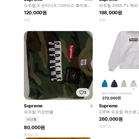
슈프림 X 굿이너프 디바이스 화이트
슈프림 20SS 7's 
반팔 H3269
컬러 카라티 카디널
120,000원
198,000원
2
6
3
Supreme
Supreme
S
슈프림 카모반팔
23FW 슈프림 박스로
그레이 M
260,000원
새상품
80,000원
9
1
13
3