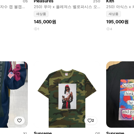
Pleasures
Kith
OS
250
자수 캡 볼캡
250) 푸마 x 플레져스 벨로파시스 오
250) 아식스 
버다이드 pleasures
시오소 퓨어 실버 
새상품
새상품
145,000원
195,000원
1
4
2
Supreme
Supreme
XL
OS