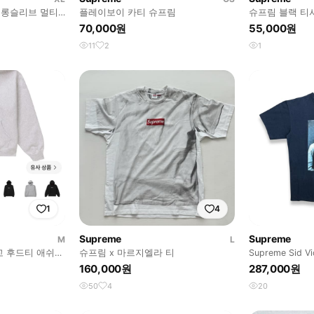
럭비 롱슬리브 멀티
플레이보이 카티 슈프림
슈프림 블랙 티
70,000원
55,000원
11
2
1
1
4
Supreme
Supreme
M
L
고 후드티 애쉬
슈프림 x 마르지엘라 티
Supreme Sid V
M
160,000원
287,000원
50
4
20