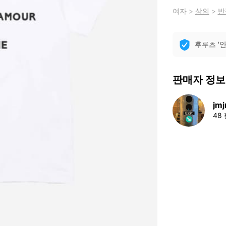
여자
>
상의
>
반
후루츠 '
판매자 정보
jm
48