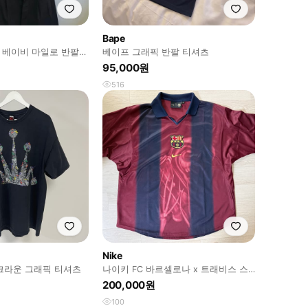
Bape
프 베이비 마일로 반팔
베이프 그래픽 반팔 티셔츠
95,000원
516
Nike
 크라운 그래픽 티셔츠
나이키 FC 바르셀로나 x 트래비스 스
캇 레트로 2000/01 홈 스켈레
200,000원
100