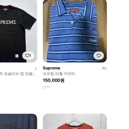
1
Supreme
L
XL
그릭 숏슬리브 탑 반팔
슈프림 타월 카라티
 L
150,000원
17