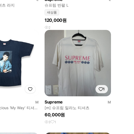
셔츠 라지
슈프림 반팔 L
새상품
120,000원
2
1
Supreme
M
M
icious ‘My Way' 티셔츠
[m] 슈프림 밀라노 티셔츠
60,000원
3
1