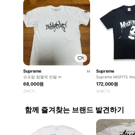
1
Supreme
Supreme
M
슈프림 람멜제 반팔 m
Supreme MISFITS 'A
S
68,000원
172,000원
9
1
18
3
함께 즐겨찾는 브랜드 발견하기