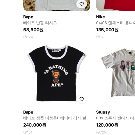
Bape
Nike
베이프 반팔 티셔츠
04/06 맨체스터 유
데뷔시즌 유니폼
58,500원
135,000원
124
12
Bape
Stussy
베이프 정품 여성용L 베이비 리사 컬리
00s 스투시 빈티지 
지 크롭티 마일로
240,000원
120,000원
151
725