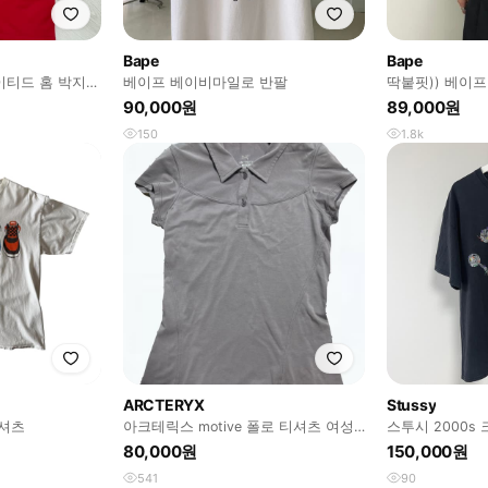
Bape
Bape
나이티드 홈 박지성
베이프 베이비마일로 반팔
딱붙핏)) 베이
티셔츠
90,000원
89,000원
150
1.8k
ARCTERYX
Stussy
티셔츠
아크테릭스 motive 폴로 티셔츠 여성
스투시 2000s
xs
80,000원
150,000원
541
90