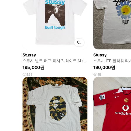
Stussy
Stussy
스투시 빌트 터프 티셔츠 화이트 M (새
스투시 ITP 플라워 
상품)
195,000원
190,000원
523
45