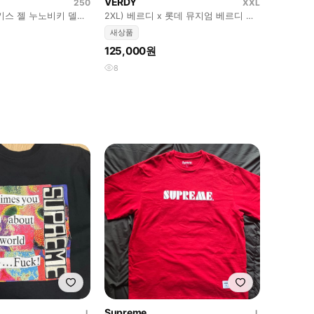
VERDY
250
XXL
x 키스 젤 누노비키 델리
2XL) 베르디 x 롯데 뮤지엄 베르디 티
kith
셔츠 #2 화이트
새상품
125,000원
8
Supreme
L
L