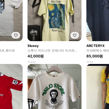
Stussy
ARCTERYX
티셔츠 화이트
스투시 미드나잇 인세니티 티셔츠
아크테릭스 메리
(Pale Yellow / M)
XXL
42,000원
85,000원
242
24