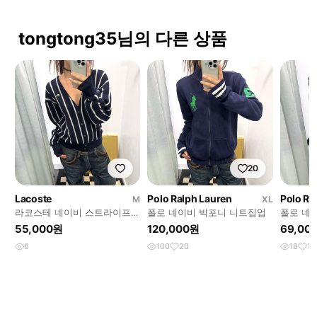
tongtong35님의 다른 상품
20
Lacoste
Polo Ralph Lauren
Polo Ra
M
XL
라코스테 네이비 스트라이프
폴로 네이비 빅포니 니트집업
폴로 네
가디건
디건
55,000원
120,000원
69,00
6
100
20
18
1