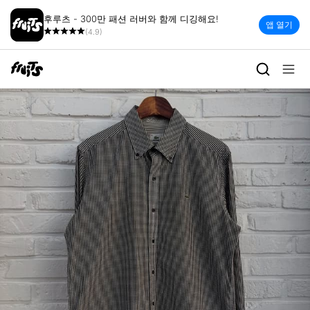
후루츠 - 300만 패션 러버와 함께 디깅해요!
앱 열기
(4.9)