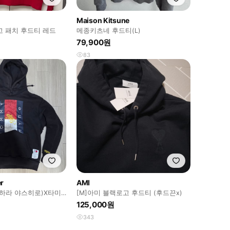
Maison Kitsune
고 패치 후드티 레드
메종키츠네 후드티(L)
79,900원
83
r
AMI
(미하라 야스히로)X타미
[M]아미 블랙로고 후드티 (후드끈x)
125,000원
343