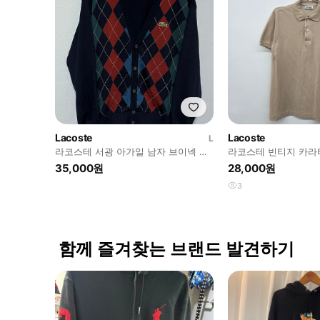
Lacoste
Lacoste
L
라코스테 서광 아가일 남자 브이넥 니
라코스테 빈티지 카라
트 가디건 딥네이비 춘추복 L 100
용 L
35,000원
28,000원
3
함께 즐겨찾는 브랜드 발견하기