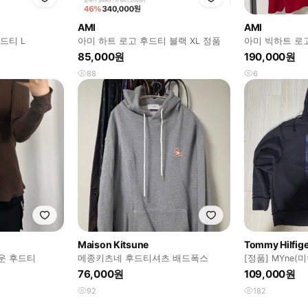
AMI
AMI
드티 L
아미 하트 로고 후드티 블랙 XL 정품
아미 빅하트 로
85,000원
190,000원
88
6
Maison Kitsune
Tommy Hilfige
운 후드티
메종키츠네 후드티셔츠 배드폭스
[정품] MYne
힐피거 후드
76,000원
109,000원
92
182