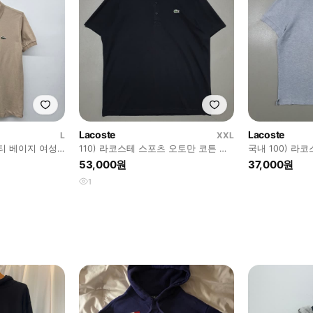
Lacoste
Lacoste
L
XXL
티 베이지 여성
110) 라코스테 스포츠 오토만 코튼 폴
국내 100) 라
로 반팔 카라티 블랙 DH2881
셔츠 반팔 카라
53,000원
37,000원
1