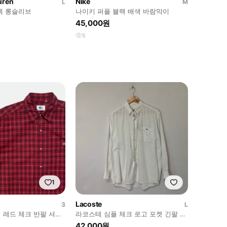
uren
Nike
L
M
넥 롱슬리브
나이키 퍼플 블랙 배색 바람막이
45,000원
5
1
Lacoste
3
L
 레드 체크 반팔 셔츠
라코스테 심플 체크 로고 포켓 긴팔 셔
츠 화이트 남성 100
42,000원