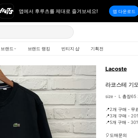
앱에서 후루츠를 제대로 즐겨보세요!
앱 다운로드
브랜드
브랜드 랭킹
빈티지 샵
기획전
Lacoste
라코스테 기모
size -  L 총장6
📍2개 구매 - 무
📍3개 구매 - 2
📍5개 구매 - 3
🎈도매문의 
