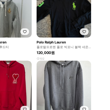
uren
Polo Ralph Lauren
 후드티
폴로랄프로렌 폴로 빅포니 블랙 네온
사인 형광 로고 후드
120,000원
102