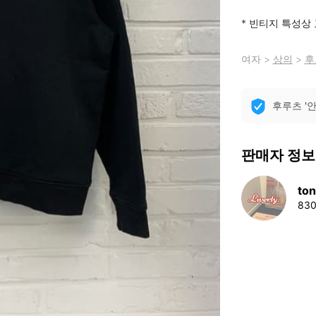
* 빈티지 특성상
여자
>
상의
>
후
후루츠 '
판매자 정보
to
83