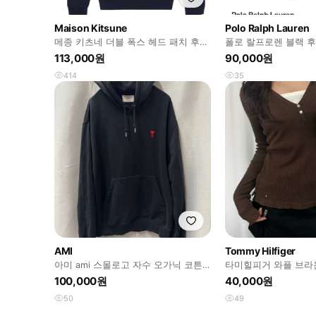
Maison Kitsune
Polo Ralph Lauren
메종 키츠네 더블 폭스 헤드 패치 후드
폴로 랄프로렌 블랙 후
네이비
113,000원
90,000원
414
35
AMI
Tommy Hilfiger
아미 ami 스몰로고 자수 오가닉 코튼
타미힐피거 와플 브라
후드티 XXL(XL~2XL)
100,000원
40,000원
50
49