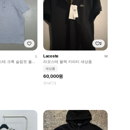
2
Lacoste
L
M
코스테 크록 슬림핏 폴로
라코스테 블랙 카라티 새상품
티 그레이
새상품
60,000원
14
2