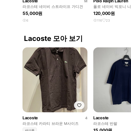
Lacoste
Polo Ralph Lauren
M
라코스테 네이비 스트라이프 가디건
폴로 네이비 빅포니 
55,000원
120,000원
6
116
23
Lacoste 모아 보기
Lacoste
Lacoste
4
라코스테 카라티 브라운 M사이즈
라코스테 반팔
15,000원
새상품