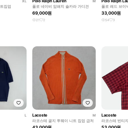
Polo Ralph Lauren
Polo Ralph La
XL
M
니트집업
폴로 네이비 암패치 숄카라 가디건
폴로 레드 브이
69,000원
33,000원
21
2
54
3
Lacoste
Lacoste
L
M
라코스테 골지 투웨이 니트 집업 급처
라코스테 빈티지
3사이즈
43,000원
53,000원