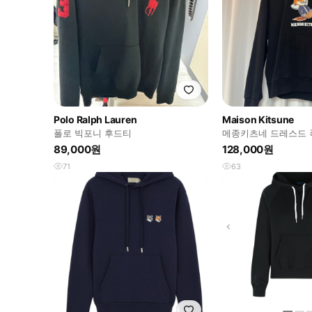
Polo Ralph Lauren
Maison Kitsune
폴로 빅포니 후드티
메종키츠네 드레스드 
후드 블랙 M
89,000원
128,000원
71
63