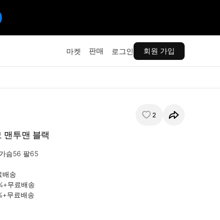
판매
회원 가입
마켓
로그인
2
 맨투맨 블랙
5 가슴56 팔65

료배송

0%+무료배송

0%+무료배송 
