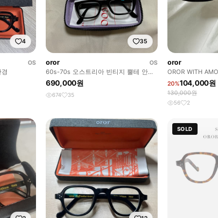
4
35
oror
oror
OS
OS
안경
60s-70s 오스트리아 빈티지 뿔테 안경
OROR WITH AMO
올드굿띵즈 오르오르 아이웨어
690,000원
104,000원
20%
130,000원
674
35
56
2
SOLD