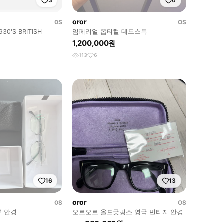
3
6
oror
OS
OS
0'S BRITISH
임페리얼 옵티컬 데드스톡
1,200,000원
113
6
16
13
oror
OS
OS
 안경
오르오르 올드굿띵스 영국 빈티지 안경