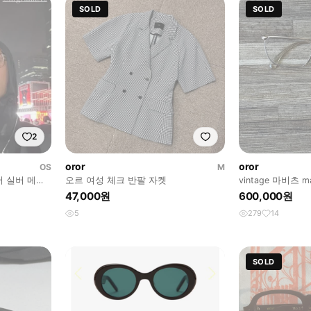
SOLD
SOLD
2
oror
oror
OS
M
퀘어 실버 메탈
오르 여성 체크 반팔 자켓
vintage 마비츠 
즈
르오르
47,000원
600,000원
5
279
14
SOLD