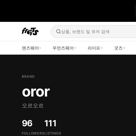
상품, 브랜드 및 유저 검색
맨즈웨어
우먼즈웨어
라이프
굿즈
BRAND
oror
오르오르
96
111
FOLLOWERS
LISTINGS