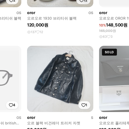
2
12
oror
oror
OS
OS
0 브리티쉬 블랙
오르오르 1930 브리티쉬 블랙
오르오르 OROR 193
120,000원
148,500원
10%
165,000원
137
12
63
3
SOLD
4
1
oror
oror
OS
S
 british
오르 블랙 비건레더 트러커 자켓
오르오르 폴리테루