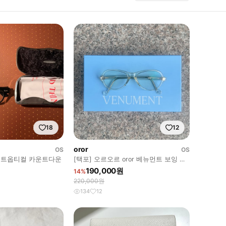
18
12
oror
OS
OS
 타르트옵티컬 카운트다운
[택포] 오르오르 oror 베뉴먼트 보잉 안
경 클리어테
190,000원
14%
220,000원
134
12