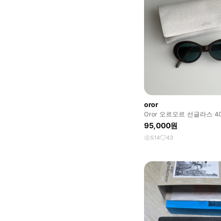
oror
Oror 오르오르 선글라스 4
95,000원
514
43