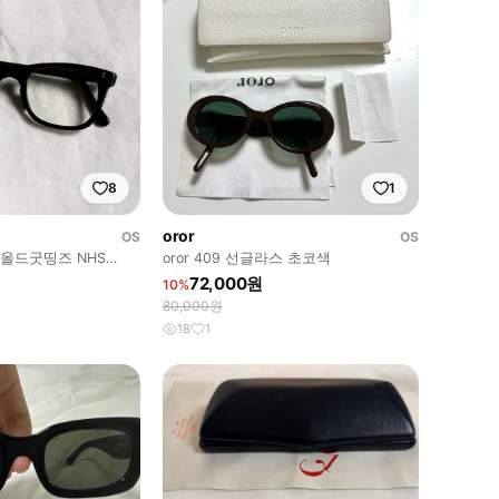
8
1
oror
OS
OS
gs 올드굿띵즈 NHS
oror 409 선글라스 초코색
72,000원
10%
80,000원
18
1