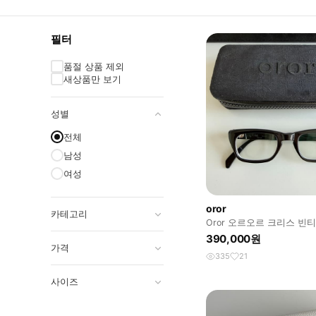
필터
품절 상품 제외
새상품만 보기
성별
전체
남성
여성
oror
카테고리
Oror 오르오르 크리스 빈
390,000원
가격
335
21
사이즈