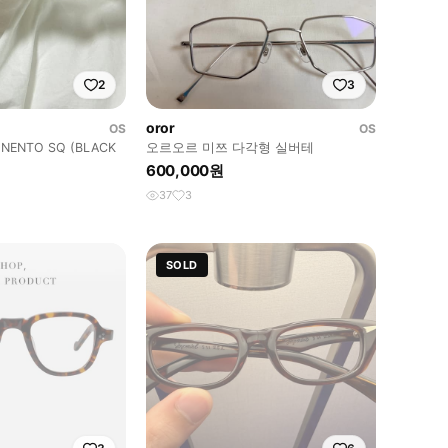
2
3
oror
OS
OS
NENTO SQ (BLACK
오르오르 미쯔 다각형 실버테
600,000원
37
3
SOLD