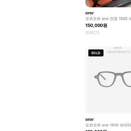
oror
오르오르 oror 안경 193
150,000원
25
2
SOLD
oror
오르오르 oror 1930 브리티쉬
noir 블랙 안경