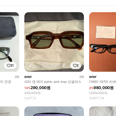
21
2
oror
oror
OS
OS
티지 안경
피터 앤 메이 peter and may 선글라스
(1960-1970)
290,000원
980,000원
13%
2%
330,000원
1,000,000원
27
2
697
18