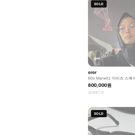
SOLD
oror
60s Marwitz 마비츠 스
프레임 오르오르 올드굿띵
800,000원
155
2
SOLD