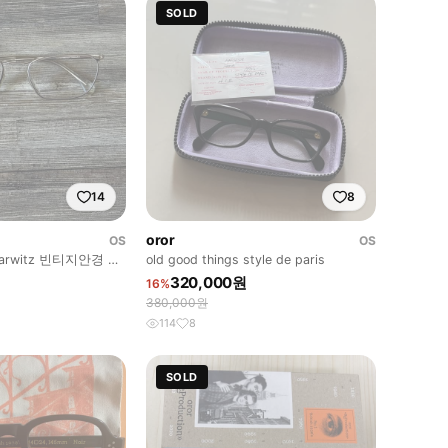
SOLD
14
8
oror
OS
OS
marwitz 빈티지안경 오
old good things style de paris
320,000원
16%
380,000원
114
8
SOLD