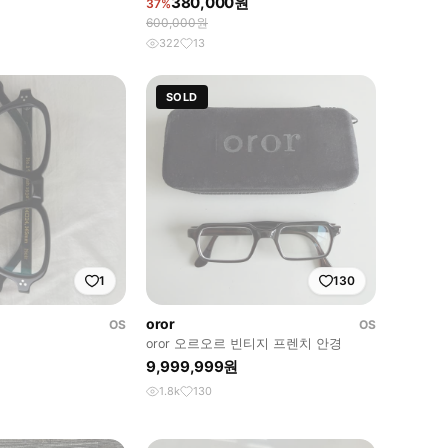
380,000원
37%
600,000원
322
13
SOLD
1
130
oror
OS
OS
oror 오르오르 빈티지 프렌치 안경
9,999,999원
1.8k
130