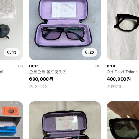
43
20
oror
oror
OS
OS
09
오르오르 올드굿띵즈
Old Good Thin
Glasses
600,000원
400,000원
191
20
55
8