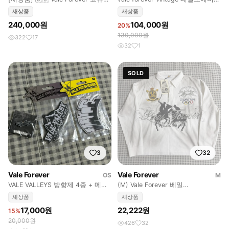
이 봄버 자켓
반팔티
새상품
새상품
240,000원
104,000원
20%
130,000원
322
17
32
1
SOLD
3
32
Vale Forever
Vale Forever
OS
M
VALE VALLEYS 방향제 4종 + 메탈
(M) Vale Forever 베일
핀
PRESIDENTE 럭비 티 화이트
새상품
새상품
17,000원
22,222원
15%
20,000원
426
32