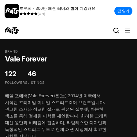
후루츠 - 300만 패션 러버와 함께 디깅해요!
앱 열기
(4.9)
BRAND
Vale Forever
122
46
FOLLOWERS
LISTINGS
베일 포에버(Vale Forever)은(는) 2014년 미국에서
시작된 프리미엄 미니멀 스트리트웨어 브랜드입니다.
견고한 소재와 정교한 절개로 완성된 실루엣, 차분한
색조를 통해 절제된 미학을 제안합니다. 화려한 그래픽
대신 원단과 비례감에 집중하며, 타임리스한 디자인과
독창적인 스트리트 무드로 현재 패션 시장에서 확고한
가치를 지닙니다.