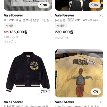
10
15
Vale Forever
Vale Forever
L
XL
(L) Vale 베일 원초적 본능 프린팅
[새상품] 🇺🇸 Vale Forever 워시드
박스 컷 반팔티 화이트
디스트로이드 후드티
새상품
새상품
135,000원
230,000원
10%
149,000원
373
15
92
10
17
1
Vale Forever
Vale Forever
L
XL
[새상품] 🇺🇸 Vale Forever 코듀로
vale forever vintage 베일포에버