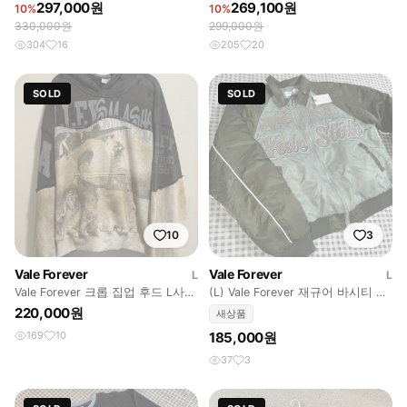
297,000원
269,100원
10%
10%
330,000원
299,000원
304
16
205
20
SOLD
SOLD
10
3
Vale Forever
Vale Forever
L
L
Vale Forever 크롭 집업 후드 L사이
(L) Vale Forever 재규어 바시티 봄
즈 (정품)
버 자켓 올리브
220,000원
새상품
169
10
185,000원
37
3