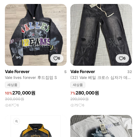
6
6
Vale Forever
Vale Forever
S
32
Vale lives forever 후드집업 S
(32) Vale 베일 크로스 십자가 데님
진 블랙
새상품
새상품
270,000원
280,000원
10%
7%
300,000원
299,000원
67
6
75
6