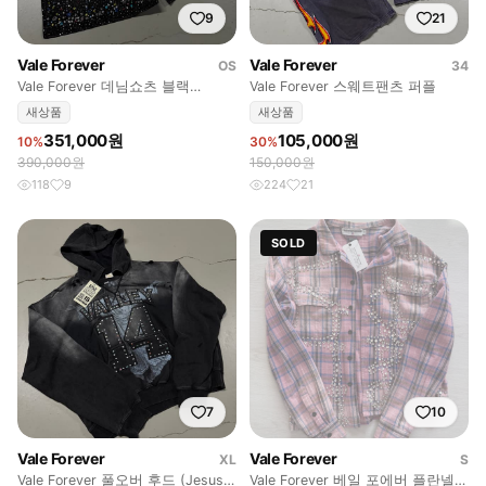
9
21
Vale Forever
Vale Forever
OS
34
Vale Forever 데님쇼츠 블랙
Vale Forever 스웨트팬츠 퍼플
RAINSTORM V2 JORTS)
새상품
새상품
351,000원
105,000원
10%
30%
390,000원
150,000원
118
9
224
21
SOLD
7
10
Vale Forever
Vale Forever
XL
S
Vale Forever 풀오버 후드 (Jesus
Vale Forever 베일 포에버 플란넬