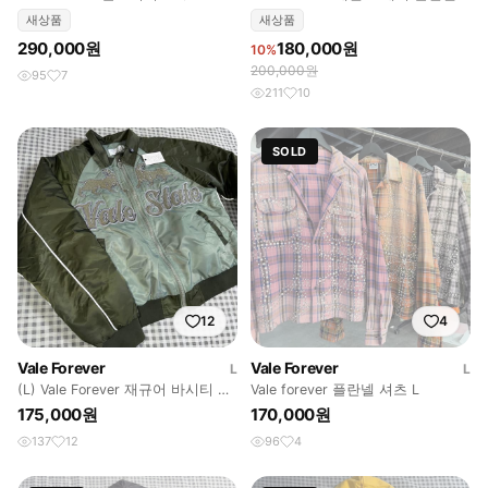
Pullover)
셔츠
새상품
새상품
290,000원
180,000원
10%
200,000원
95
7
211
10
SOLD
12
4
Vale Forever
Vale Forever
L
L
(L) Vale Forever 재규어 바시티 봄
Vale forever 플란넬 셔츠 L
버 자켓 올리브
175,000원
170,000원
137
12
96
4