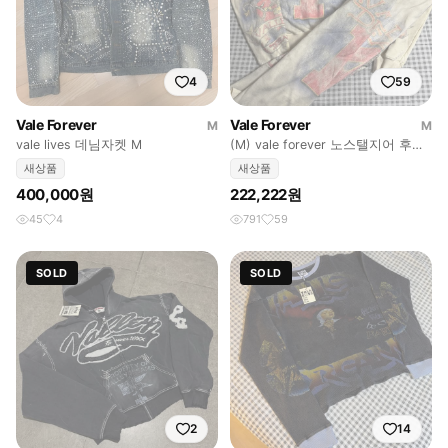
4
59
Vale Forever
Vale Forever
M
M
vale lives 데님자켓 M
(M) vale forever 노스탤지어 후드
집업 셋업
새상품
새상품
400,000원
222,222원
45
4
791
59
SOLD
SOLD
2
14