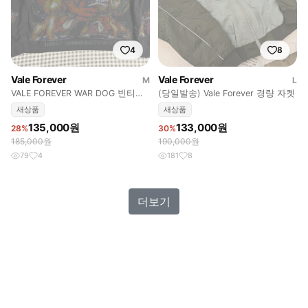
4
8
Vale Forever
Vale Forever
M
L
VALE FOREVER WAR DOG 빈티지
(당일발송) Vale Forever 경량 자켓
니트 긴팔티
새상품
새상품
135,000원
133,000원
28%
30%
185,000원
190,000원
79
4
181
8
더보기