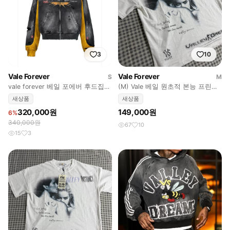
3
10
Vale Forever
Vale Forever
S
M
vale forever 베일 포에버 후드집업
(M) Vale 베일 원초적 본능 프린팅
S
박스 컷 반팔티 화이트
새상품
새상품
320,000원
149,000원
6%
340,000원
67
10
15
3