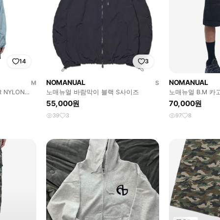
14
3
NOMANUAL
NOMANUAL
M
S
 NYLON
노매뉴얼 바람막이 블랙 S사이즈
노매뉴얼 B.M 카
L(33) 현재 품절
55,000원
70,000원
39
3
97
8