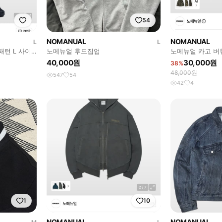
54
NOMANUAL
NOMANUAL
L
L
패턴 L 사이
노메뉴얼 후드집업
노메뉴얼 카고 
40,000원
30,000원
38%
48,000원
547
54
42
4
1
10
NOMANUAL
NOMANUAL