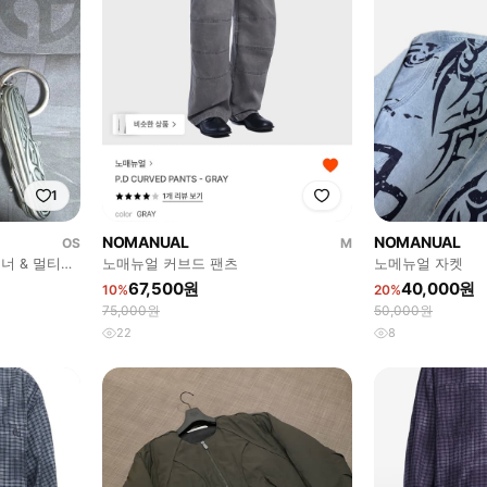
1
NOMANUAL
NOMANUAL
OS
M
비너 & 멀티퍼
노매뉴얼 커브드 팬츠
노메뉴얼 자켓
67,500원
40,000원
10%
20%
75,000원
50,000원
22
8