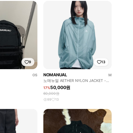
9
13
NOMANUAL
OS
M
노매뉴얼 AETHER NYLON JACKET -
MARINA m
50,000원
17%
60,000원
99
13