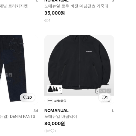
L
S
C 데님 트러커자켓
노매뉴얼 로우 비전 데님팬츠 가죽패치
진 S
35,000원
4
20
1
NOMANUAL
34
L
얼) DENIM PANTS
노매뉴얼 바람막이
80,000원
6
1