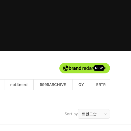
NEW
not4nerd
9999ARCHIVE
OY
ERTR
nicegh
Sort by