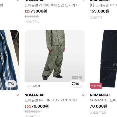
M
L
자켓
노매뉴얼 레이어 후드집업 딥카키 L
[L] 노매뉴얼 D.
71,000원
155,000원
12%
80,000원
38
5
197
10
3
10
NOMANUAL
NOMANUAL
M
M
노매뉴얼 NYLON FLAP PANTS 카키
NOMANUAL(노매뉴
70,000원
70,000원
30%
100,000원
626
20
219
10