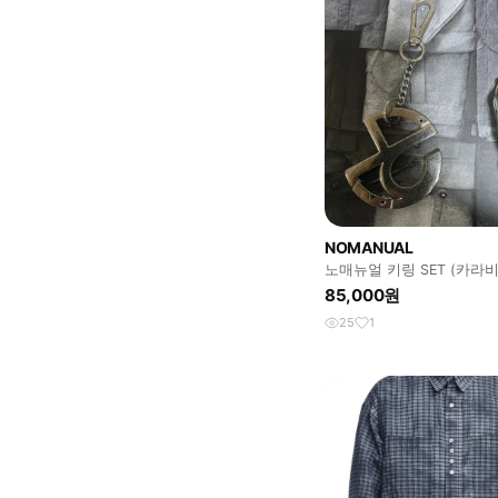
NOMANUAL
노매뉴얼 키링 SET (카라
포즈 툴)
85,000원
25
1