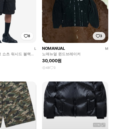
8
3
NOMANUAL
L
M
고 쇼츠 워시드 블랙
노매뉴얼 윈드브레이커
30,000원
48
3