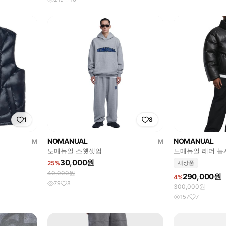
1
8
NOMANUAL
NOMANUAL
M
M
노매뉴얼 스웻셋업
노매뉴얼 레더 눕시
30,000원
25%
새상품
40,000원
290,000원
4%
79
8
300,000원
157
7