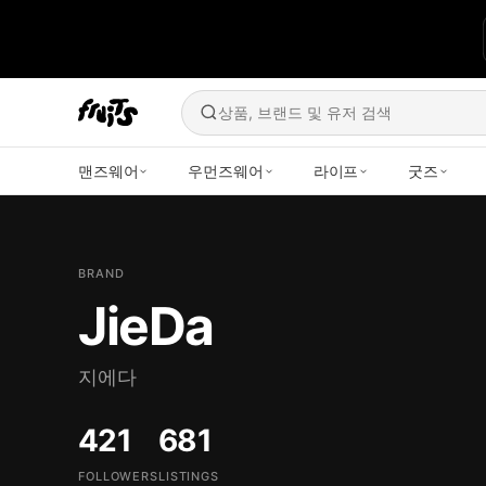
상품, 브랜드 및 유저 검색
맨즈웨어
우먼즈웨어
라이프
굿즈
BRAND
JieDa
지에다
421
681
FOLLOWERS
LISTINGS