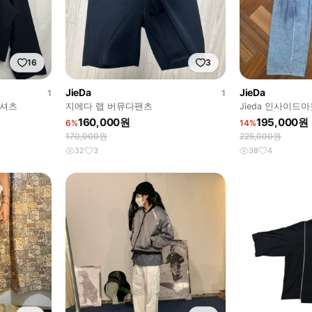
16
3
JieDa
JieDa
1
1
 셔츠
지에다 랩 버뮤다팬츠
Jieda 인사이드
160,000원
195,000원
6%
14%
170,000원
225,000원
32
3
38
4