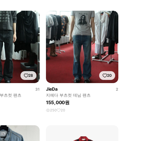
28
20
JieDa
31
2
 부츠컷 팬츠
지에다 부츠컷 데님 팬츠
155,000원
250
20