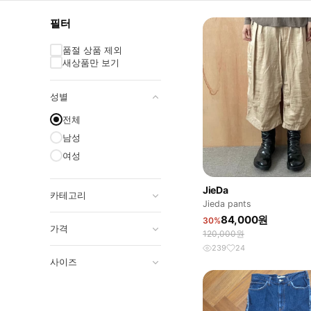
필터
품절 상품 제외
새상품만 보기
성별
전체
남성
여성
JieDa
카테고리
Jieda pants
84,000원
30%
가격
120,000원
239
24
사이즈