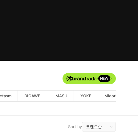
NEW
etasm
DIGAWEL
MASU
YOKE
Midorikawa
Sort by