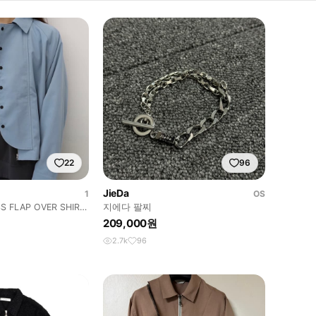
22
96
JieDa
1
OS
S FLAP OVER SHIRT
지에다 팔찌
209,000원
2.7k
96