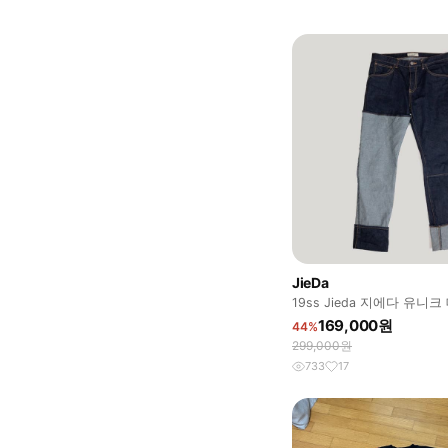
JieDa
19ss Jieda 지에다 유니
치워크
169,000원
44%
299,000원
733
17