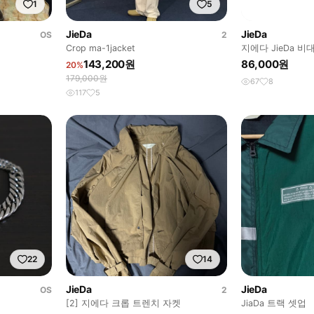
1
5
JieDa
JieDa
OS
2
Crop ma-1jacket
지에다 JieDa 
143,200원
86,000원
20%
179,000원
67
8
117
5
22
14
JieDa
JieDa
OS
2
[2] 지에다 크롭 트렌치 자켓
JiaDa 트랙 셋업