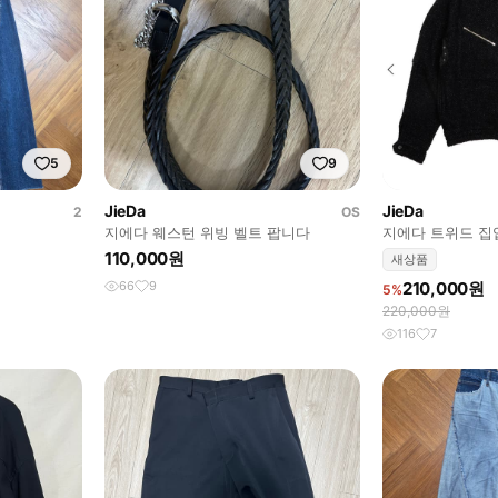
5
9
JieDa
JieDa
2
OS
지에다 웨스턴 위빙 벨트 팝니다
지에다 트위드 집업 
110,000원
새상품
66
9
210,000원
5%
220,000원
116
7