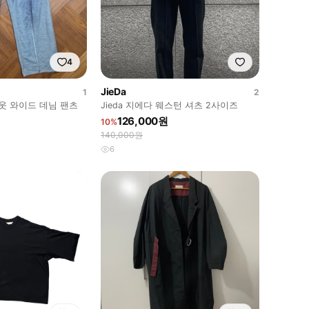
4
JieDa
1
2
아웃 와이드 데님 팬츠
Jieda 지에다 웨스턴 셔츠 2사이즈
126,000원
10%
140,000원
6