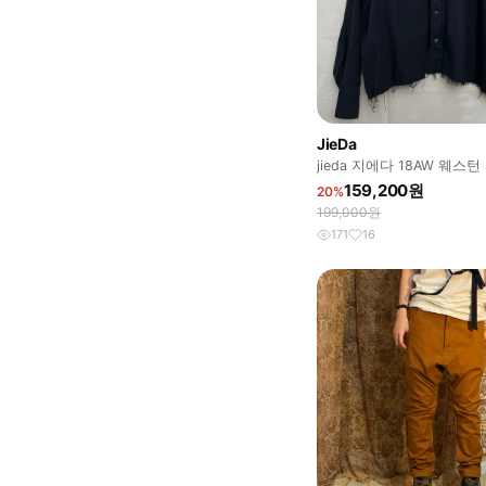
JieDa
jieda 지에다 18AW 웨스턴
159,200원
20%
199,000원
171
16