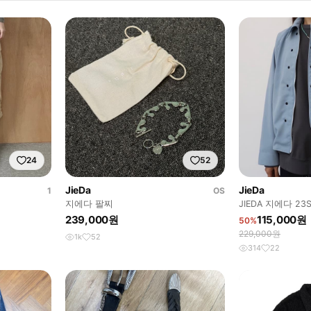
24
52
JieDa
JieDa
1
OS
지에다 팔찌
JIEDA 지에다 23S
JACKET
239,000원
115,000원
50%
229,000원
1k
52
314
22