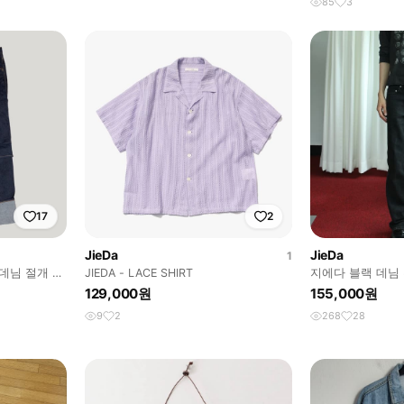
85
3
17
2
JieDa
JieDa
1
크 데님 절개 패
JIEDA - LACE SHIRT
지에다 블랙 데님
129,000원
155,000원
9
2
268
28