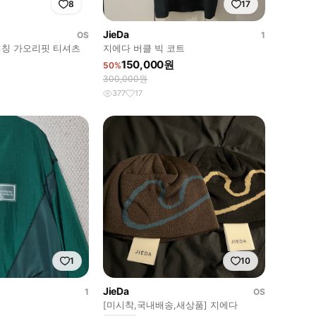
8
17
JieDa
OS
1
비대칭 가오리핏 티셔츠
지에다 버클 빅 코트
150,000원
50%
300,000원
377
17
1
10
JieDa
1
OS
[미시착,국내배송,새상품] 지에다