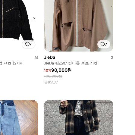
7
7
JieDa
M
2
셔츠 (2) M
JieDa 립스탑 컷아웃 셔츠 자켓
90,000원
10%
100,000원
95
7