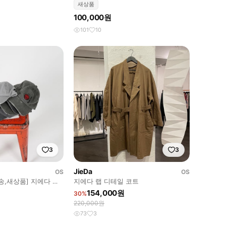
새상품
100,000원
101
10
3
3
JieDa
OS
OS
송,새상품] 지에다 모
지에다 랩 디테일 코트
154,000원
30%
220,000원
73
3