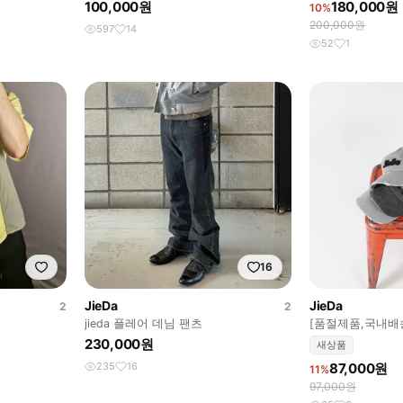
100,000원
180,000원
10%
200,000원
597
14
52
1
16
JieDa
JieDa
2
2
jieda 플레어 데님 팬츠
[품절제품,국내배
자
230,000원
새상품
235
16
87,000원
11%
97,000원