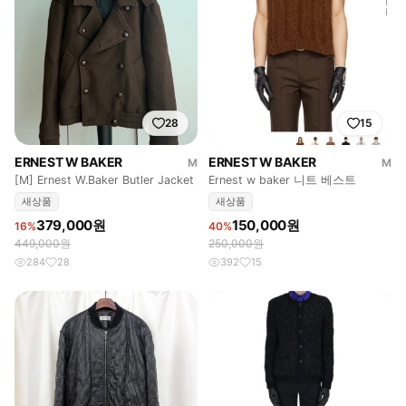
28
15
ERNEST W BAKER
ERNEST W BAKER
M
M
[M] Ernest W.Baker Butler Jacket
Ernest w baker 니트 베스트
새상품
새상품
379,000원
150,000원
16%
40%
449,000원
250,000원
284
28
392
15