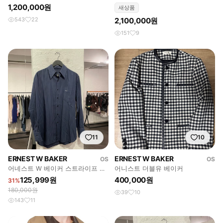
22AW 트리밍 자켓
24AW 스터드 자켓
1,200,000원
새상품
543
22
2,100,000원
151
9
11
10
ERNEST W BAKER
ERNEST W BAKER
OS
OS
어네스트 W 베이커 스트라이프 셔
어니스트 더블유 베이커
츠
125,999원
400,000원
31%
180,000원
39
10
143
11