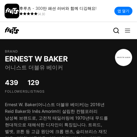
후루츠 - 300만 패션 러버와 함께 디깅해요!
앱 열기
(4.9)
BRAND
ERNEST W BAKER
어니스트 더블유 베이커
439
129
FOLLOWERS
LISTINGS
Ernest W. Baker(어니스트 더블유 베이커)는 2016년
Reid Baker와 Inês Amorim이 설립한 컨템포러리
남성복 브랜드로, 고전적 테일러링에 1970년대 무드를
현대적으로 재해석한 디자인이 특징입니다. 트위드,
벨벳, 코튼 등 고급 원단에 크롭 팬츠, 슬리브리스 재킷