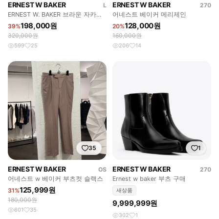
ERNEST W BAKER
ERNEST W BAKER
L
270
ERNEST W. BAKER 브라운 자카드
어네스트 베이커 메리제인
집업니트 스웨터 50
198,000원
128,000원
39%
20%
320,000원
160,000원
599
25
206
14
35
1
ERNEST W BAKER
ERNEST W BAKER
OS
270
어네스트 w 베이커 부츠컷 슬랙스
Ernest w baker 부츠 구매
125,999원
31%
새상품
180,000원
9,999,999원
601
35
302
1