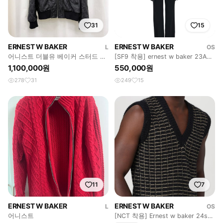
31
15
ERNEST W BAKER
ERNEST W BAKER
L
OS
어니스트 더블유 베이커 스터드 퀼
[SF9 착용] ernest w baker 23AW
팅 레더 봄버 자켓
부클레 가디건
1,100,000원
550,000원
278
31
249
15
11
7
ERNEST W BAKER
ERNEST W BAKER
L
OS
어니스트
[NCT 착용] Ernest w baker 24ss