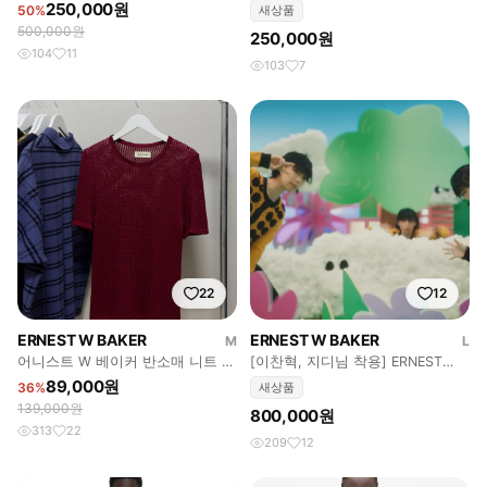
플레이드 베스트
250,000원
50%
새상품
500,000원
250,000원
104
11
103
7
22
12
ERNEST W BAKER
ERNEST W BAKER
M
L
어니스트 W 베이커 반소매 니트 레
[이찬혁, 지디님 착용] ERNEST
드
W.BAKER 가디건 옐로우 L
89,000원
36%
새상품
139,000원
800,000원
313
22
209
12