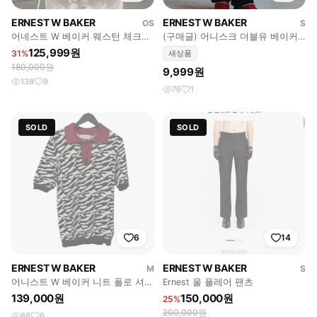
ERNEST W BAKER
ERNEST W BAKER
OS
S
어네스트 W 베이커 웨스턴 체크셔
(구매글) 어니스크 더블유 베이커
츠
(S)제품 구매 원합니다!
125,999원
31%
새상품
180,000원
9,999원
138
9
76
1
SOLD
SOLD
6
14
ERNEST W BAKER
ERNEST W BAKER
M
S
어니스트 W 베이커 니트 폴로 셔츠
Ernest 울 플레어 팬츠
지브라
139,000원
150,000원
25%
200,000원
86
6