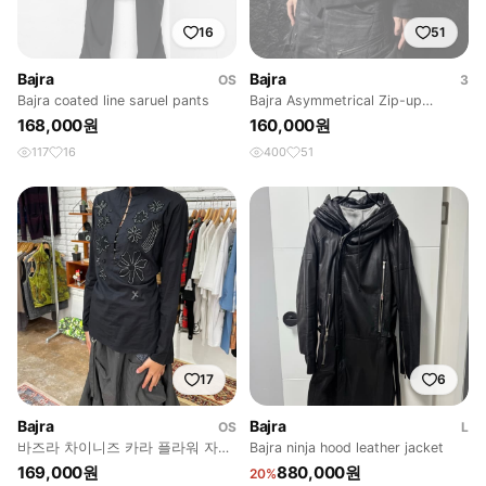
16
51
Bajra
Bajra
OS
3
Bajra coated line saruel pants
Bajra Asymmetrical Zip-up
Jacket
168,000원
160,000원
117
16
400
51
17
6
Bajra
Bajra
OS
L
바즈라 차이니즈 카라 플라워 자수
Bajra ninja hood leather jacket
블라우스
169,000원
880,000원
20%