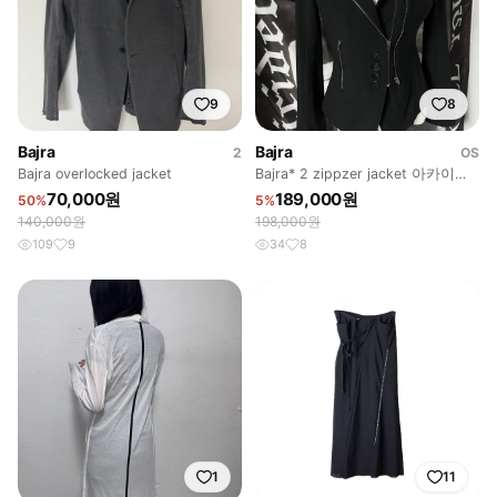
9
8
Bajra
Bajra
2
OS
Bajra overlocked jacket
Bajra* 2 zippzer jacket 아카이브
무채색 하이엔드
70,000원
189,000원
50%
5%
140,000원
198,000원
109
9
34
8
1
11