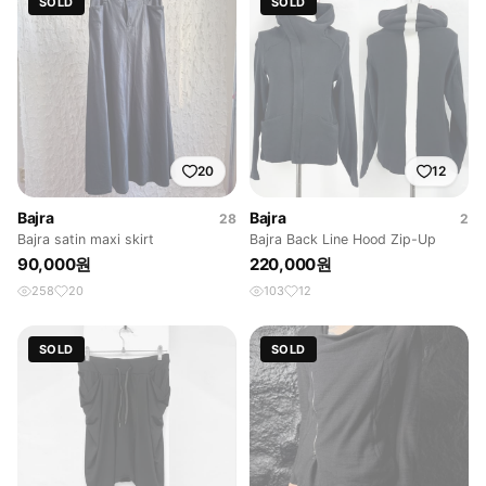
SOLD
SOLD
20
12
Bajra
Bajra
28
2
Bajra satin maxi skirt
Bajra Back Line Hood Zip-Up
90,000원
220,000원
258
20
103
12
SOLD
SOLD