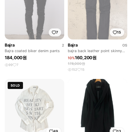
7
15
Bajra
Bajra
2
OS
Bajra coated biker denim pants
bajra back leather point skinny
pants
184,000원
160,200원
10%
178,000원
99
7
152
15
SOLD
49
13