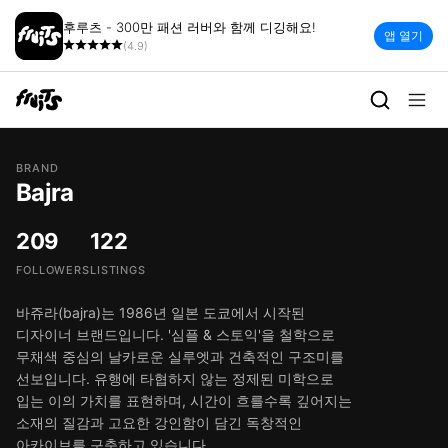
후루츠 - 300만 패션 러버와 함께 디깅해요!
앱 열기
(4.9)
BRAND
Bajra
209
122
FOLLOWERS
LISTINGS
바쥬라(bajra)는 1986년 일본 도쿄에서 시작된
디자이너 브랜드입니다. '심플 & 스토익'을 철학으로
무채색 중심의 날카로운 실루엣과 건축적인 구조미를
선보입니다. 유행에 타협하지 않는 정제된 미학으로
입는 이의 가치를 표현하며, 시간이 흐를수록 깊어지는
소재의 질감과 고요한 강인함이 담긴 독창적인
아카이브를 구축하고 있습니다.