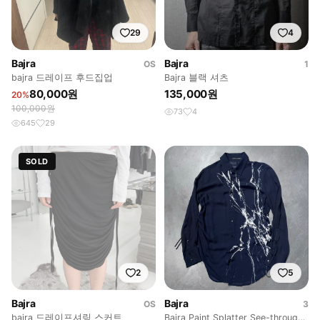
29
4
Bajra
Bajra
OS
1
bajra 드레이프 후드집업
Bajra 블랙 셔츠
80,000원
135,000원
20%
100,000원
73
4
645
29
SOLD
2
5
Bajra
Bajra
OS
3
bajra 드레이프셔링 스커트
Bajra Paint Splatter See-through