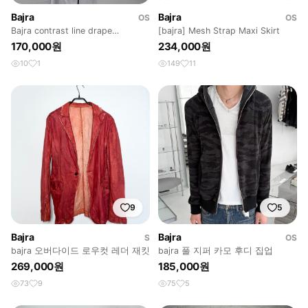
Bajra
Bajra
OS
OS
Bajra contrast line drape
[bajra] Mesh Strap Maxi Skirt
cardigan
170,000원
234,000원
10
1
149
11
9
5
Bajra
Bajra
S
OS
bajra 오버다이드 로우컷 레더 재킷
bajra 풀 지퍼 카모 후디 집업
269,000원
185,000원
73
9
75
5