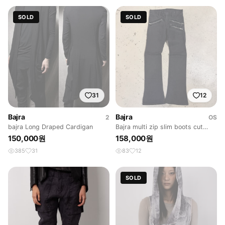
SOLD
SOLD
31
12
Bajra
Bajra
2
OS
bajra Long Draped Cardigan
Bajra multi zip slim boots cut
pants
150,000원
158,000원
385
31
83
12
SOLD