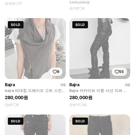
1,100,000원
103
17
113
6
SOLD
SOLD
9
55
Bajra
Bajra
OS
OS
bajra 비대칭 드레이프 고트 스킨
Bajra 아카이브 이중 사선 지퍼 하
베스트
네스 코팅 팬츠
280,000원
280,000원
87
9
971
55
SOLD
SOLD