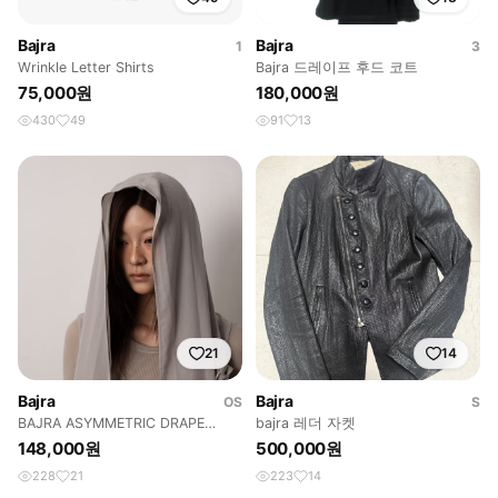
Bajra
Bajra
1
3
Wrinkle Letter Shirts
Bajra 드레이프 후드 코트
75,000원
180,000원
430
49
91
13
21
14
Bajra
Bajra
OS
S
BAJRA ASYMMETRIC DRAPE
bajra 레더 자켓
HOOD VEST
148,000원
500,000원
228
21
223
14