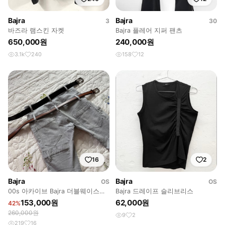
Bajra
Bajra
3
30
바즈라 램스킨 자켓
Bajra 플레어 지퍼 팬츠
650,000원
240,000원
3.1k
240
158
12
16
2
Bajra
Bajra
OS
OS
00s 아카이브 Bajra 더블웨이스트
Bajra 드레이프 슬리브리스
트위스트 사루엘 팬츠
153,000원
62,000원
42%
260,000원
9
2
219
16