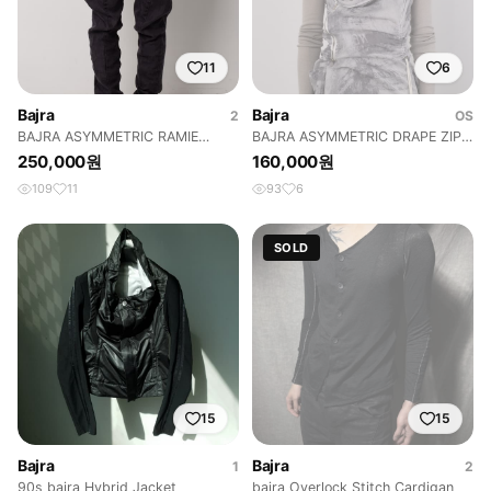
11
6
Bajra
Bajra
2
OS
BAJRA ASYMMETRIC RAMIE
BAJRA ASYMMETRIC DRAPE ZIP
JODHPUR PANTS
UP DRESS
250,000원
160,000원
109
11
93
6
SOLD
15
15
Bajra
Bajra
1
2
90s bajra Hybrid Jacket
bajra Overlock Stitch Cardigan