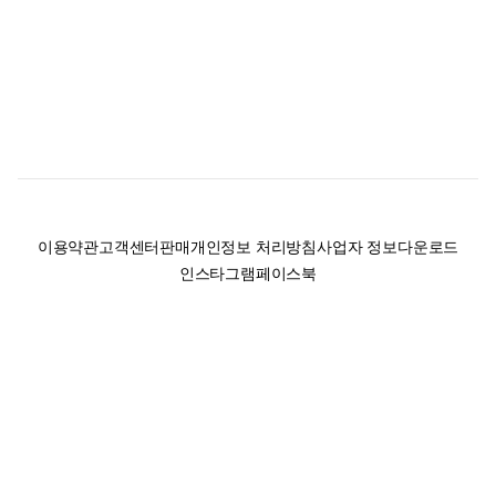
이용약관
고객센터
판매
개인정보 처리방침
사업자 정보
다운로드
인스타그램
페이스북
(주)후루츠패밀리컴퍼니 · 대표이사 이재범 / 소재지: 서울특별시 용산구 한강대
로 328, 201호 / 사업자 등록번호: 755-86-01442
사업자 정보확인
통신판매업
신고: 2019-서울용산-0723 호 / 고객센터: 070-4466-3377 / 고객센터 문의는
후루츠 앱 다운로드 후 문의가능합니다 /
support@fruitsfamily.com
Copyright © FruitsFamily Company Inc. All right reserved
후루츠패밀리(주)는 통신판매중개자로서 거래 당사자가 아닙니다. 상품, 상품정
보, 거래에 관한 의무와 책임은 각 판매자에게 있으며, 후루츠패밀리(주)는 원칙