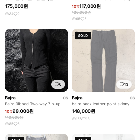
Shirt
175,000원
117,000원
10%
130,000원
34
2
65
5
SOLD
6
13
Bajra
Bajra
OS
OS
Bajra Ribbed Two-way Zip-up
bajra back leather point skinny
Cardigan
pants
99,000원
148,000원
10%
110,000원
158
13
85
6