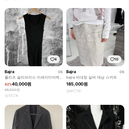
4
10
Bajra
Bajra
OS
OS
플리츠 슬리브리스 이세이미야케
bajra 비대칭 실버 데님 스커트
릭오웬스
40,000원
185,000원
42%
68,000원
61
10
72
4