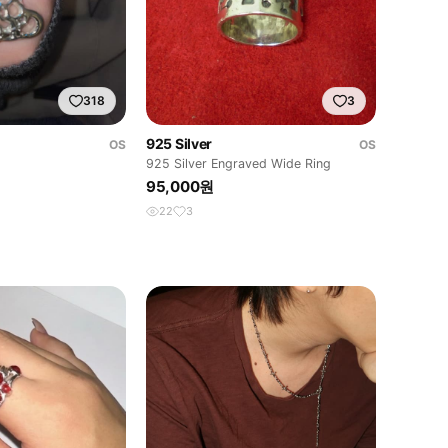
318
3
925 Silver
OS
OS
925 Silver Engraved Wide Ring
95,000원
22
3