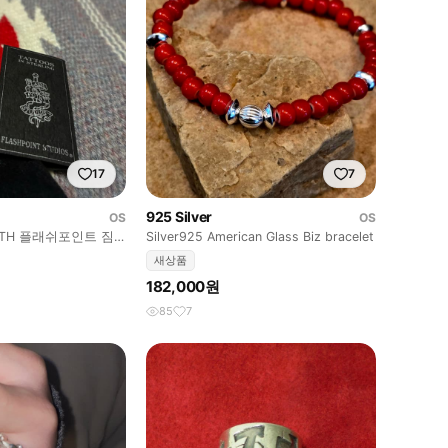
17
7
925 Silver
OS
OS
TRUTH 플래쉬포인트 짐
Silver925 American Glass Biz bracelet
새상품
182,000원
85
7