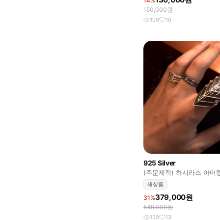
14%
150,000원
100
10
925 Silver
(주문제작) 하시라스 아머링 9
새상품
379,000원
31%
549,000원
150
13