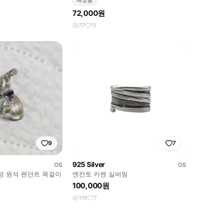
새상품
72,000원
77
11
9
7
925 Silver
OS
OS
정 원석 펜던트 목걸이
엔칸토 카렌 실버링
100,000원
119
7