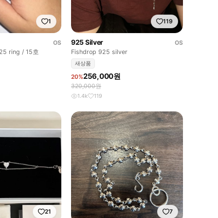
1
119
925 Silver
OS
OS
925 ring / 15호
Fishdrop 925 silver
새상품
256,000원
20%
320,000원
1.4k
119
21
7