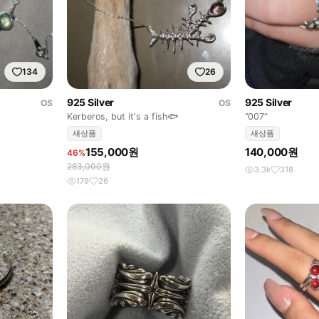
134
26
925 Silver
925 Silver
OS
OS
Kerberos, but it's a fish🐟
”007“
새상품
새상품
155,000원
140,000원
46%
283,000원
3.3k
318
179
26