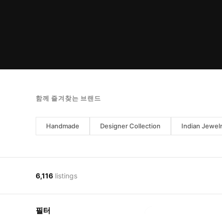
함께 즐겨찾는 브랜드
Handmade
Designer Collection
Indian Jewel
6,116
listings
필터