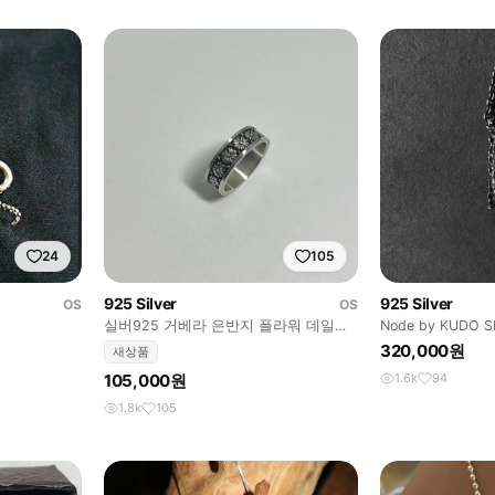
24
105
925 Silver
925 Silver
OS
OS
실버925 거베라 은반지 플라워 데일리
Node by KUDO S
심플 포인트 여자 반지
320,000원
새상품
105,000원
1.6k
94
1.8k
105