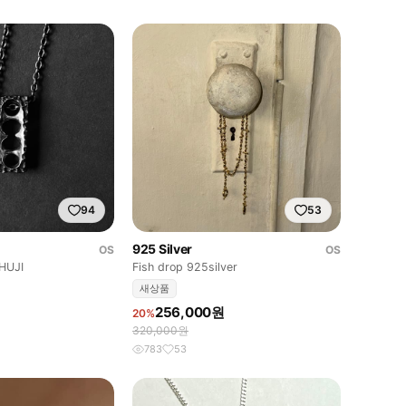
94
53
925 Silver
OS
OS
HUJI
Fish drop 925silver
새상품
256,000원
20%
320,000원
783
53