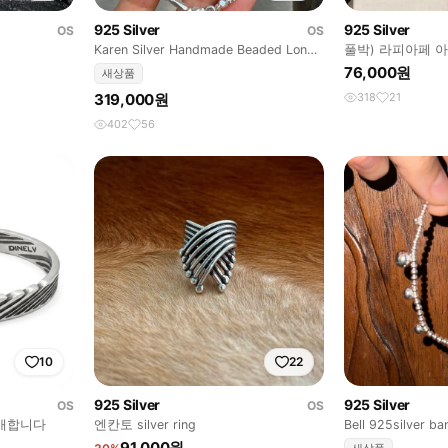
925 Silver
925 Silver
OS
OS
Karen Silver Handmade Beaded Long
풀박) 라피아페 
Ne
팔찌 실버 925
76,000원
새상품
319,000원
318
21
402
56
10
22
925 Silver
925 Silver
OS
OS
판매합니다
엔칸토 silver ring
Bell 925silver ba
91,000원