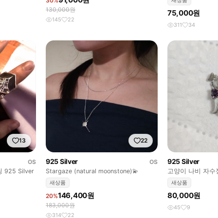
30%
새상품
130,000원
75,000원
145
22
311
34
13
22
925 Silver
925 Silver
OS
OS
25 Silver
Stargaze (natural moonstone)💫
고양이 나비 자수
새상품
새상품
146,400원
80,000원
20%
183,000원
45
9
314
22