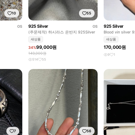
10
55
925 Silver
925 Silver
OS
OS
(주문제작) 하시라스 은반지 925Silver
Blood vin silver 
새상품
새상품
99,000원
170,000원
34%
149,000원
9
1
514
55
7
56