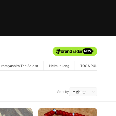
NEW
iromiyashita The Soloist
Helmut Lang
TOGA PULLA
Ju
Sort by