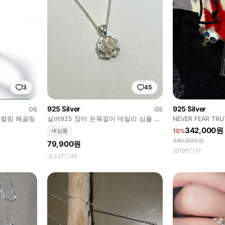
3
45
925 Silver
925 Silver
OS
OS
 스컬링 해골링
실버925 장미 은목걸이 데일리 심플 로
NEVER FEAR 
즈 레이어드 포인트 목걸이
스컬 링
342,000원
새상품
10%
380,000원
79,900원
195
17
237
45