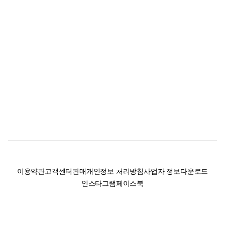
이용약관
고객센터
판매
개인정보 처리방침
사업자 정보
다운로드
인스타그램
페이스북
(주)후루츠패밀리컴퍼니 · 대표이사 이재범 / 소재지: 서울특별시 용산구 한강대
로 328, 201호 / 사업자 등록번호: 755-86-01442
사업자 정보확인
통신판매업