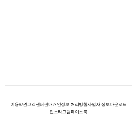
이용약관
고객센터
판매
개인정보 처리방침
사업자 정보
다운로드
인스타그램
페이스북
(주)후루츠패밀리컴퍼니 · 대표이사 이재범 / 소재지: 서울특별시 용산구 한강대
로 328, 201호 / 사업자 등록번호: 755-86-01442
사업자 정보확인
통신판매업