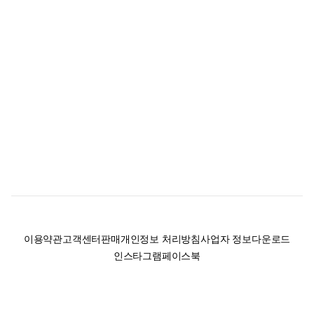
이용약관
고객센터
판매
개인정보 처리방침
사업자 정보
다운로드
인스타그램
페이스북
(주)후루츠패밀리컴퍼니 · 대표이사 이재범 / 소재지: 서울특별시 용산구 한강대
로 328, 201호 / 사업자 등록번호: 755-86-01442
사업자 정보확인
통신판매업