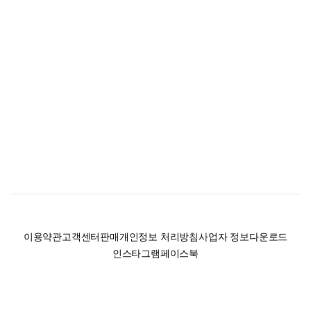
이용약관
고객센터
판매
개인정보 처리방침
사업자 정보
다운로드
인스타그램
페이스북
(주)후루츠패밀리컴퍼니 · 대표이사 이재범 / 소재지: 서울특별시 용산구 한강대
로 328, 201호 / 사업자 등록번호: 755-86-01442
사업자 정보확인
통신판매업