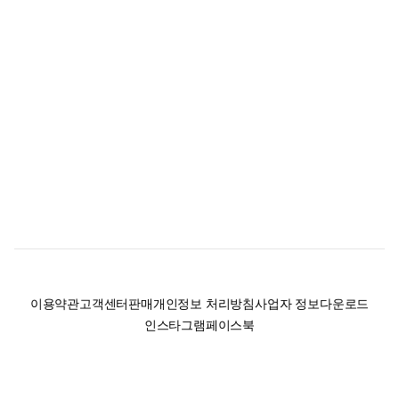
이용약관
고객센터
판매
개인정보 처리방침
사업자 정보
다운로드
인스타그램
페이스북
(주)후루츠패밀리컴퍼니 · 대표이사 이재범 / 소재지: 서울특별시 용산구 한강대
로 328, 201호 / 사업자 등록번호: 755-86-01442
사업자 정보확인
통신판매업