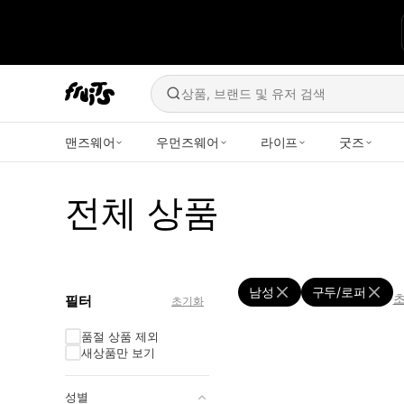
상품, 브랜드 및 유저 검색
맨즈웨어
우먼즈웨어
라이프
굿즈
전체 상품
남성
구두/로퍼
필터
초기화
품절 상품 제외
새상품만 보기
성별