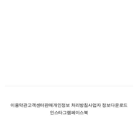
이용약관
고객센터
판매
개인정보 처리방침
사업자 정보
다운로드
인스타그램
페이스북
(주)후루츠패밀리컴퍼니 · 대표이사 이재범 / 소재지: 서울특별시 용산구 한강대
로 328, 201호 / 사업자 등록번호: 755-86-01442
사업자 정보확인
통신판매업