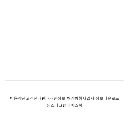
이용약관
고객센터
판매
개인정보 처리방침
사업자 정보
다운로드
인스타그램
페이스북
(주)후루츠패밀리컴퍼니 · 대표이사 이재범 / 소재지: 서울특별시 용산구 한강대
로 328, 201호 / 사업자 등록번호: 755-86-01442
사업자 정보확인
통신판매업