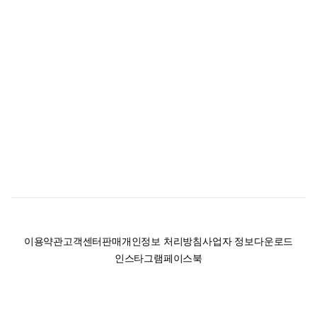
이용약관
고객센터
판매
개인정보 처리방침
사업자 정보
다운로드
인스타그램
페이스북
(주)후루츠패밀리컴퍼니 · 대표이사 이재범 / 소재지: 서울특별시 용산구 한강대
로 328, 201호 / 사업자 등록번호: 755-86-01442
사업자 정보확인
통신판매업