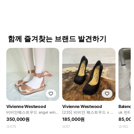
함께 즐겨찾는 브랜드 발견하기
Vivienne Westwood
Vivienne Westwood
Balenci
비비안웨스트우드 angel wing
[235] 비비안 웨스트우드 x 멜
uk 빈티
shoes 🪽
리사 애니멀 토 펌프스 힐
350,000원
185,000원
85,00
575
57
102