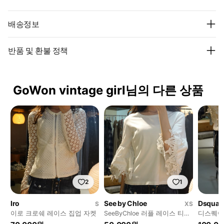
배송정보
반품 및 환불 정책
GoWon vintage girl님의 다른 상품
2
1
Iro
See by Chloe
Dsquar
S
XS
이로 크로쉐 레이스 집업 자켓
SeeByChloe 러플 레이스 티셔
디스퀘어
츠