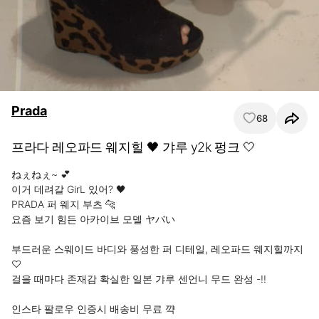
Prada
68
프라다 레오파드 웨지힐 🖤 갸루 y2k 펑크 🤍
ねぇねぇ~ 💕

이거 데려갈 GirL 있어? 🖤

PRADA 퍼 웨지 부츠 🐆

요즘 보기 힘든 아카이브 모델 ヤバい

부드러운 스웨이드 바디와 풍성한 퍼 디테일, 레오파드 웨지힐까지 
♡

걸을 때마다 존재감 확실한 일본 갸루 센언니 무드 완성 -!!

인스타 팔로우 인증시 배송비 무료 꺅 
