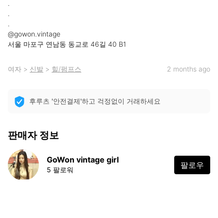
.

.

.

@gowon.vintage

서울 마포구 연남동 동교로 46길 40 B1
여자
>
신발
>
힐/펌프스
2 months ago
후루츠 '안전결제'하고 걱정없이 거래하세요
판매자 정보
GoWon vintage girl
팔로우
5 팔로워