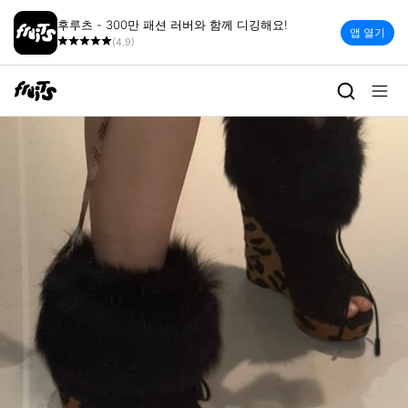
후루츠 - 300만 패션 러버와 함께 디깅해요!
앱 열기
(4.9)