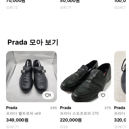
70,000원
50,000원
100,0
8
2
6
1
24
5
Prada 모아 보기
1
Prada
Prada
Prada
295
275
프라다 벨트로퍼 uk9
프라다 스포츠로퍼 270
프라다 아
vintage 
349,000원
220,000원
320,0
10
1
25
76
8