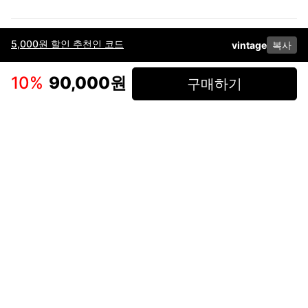
5,000원 할인 추천인 코드
vintage
복사
이용약관
고객센터
판매
개인정보 처리방침
사업자 정보
다운로드
인스타그램
페이스북
10
%
90,000원
구매하기
(주)후루츠패밀리컴퍼니 · 대표이사 이재범 / 소재지: 서울특별시 용산구 한강대
로 328, 201호 / 사업자 등록번호: 755-86-01442
사업자 정보확인
통신판매업
신고: 2019-서울용산-0723 호 / 고객센터: 070-4466-3377 / 고객센터 문의는
후루츠 앱 다운로드 후 문의가능합니다 /
support@fruitsfamily.com
Copyright © FruitsFamily Company Inc. All right reserved
후루츠패밀리(주)는 통신판매중개자로서 거래 당사자가 아닙니다. 상품, 상품정
보, 거래에 관한 의무와 책임은 각 판매자에게 있으며, 후루츠패밀리(주)는 원칙
적으로 판매 회원과 구매 회원 간의 거래에 대하여 책임을 지지 않습니다. 다만,
후루츠패밀리에서 직접 판매하는 상품에 대한 책임은 후루츠패밀리(주)에 있습
니다.