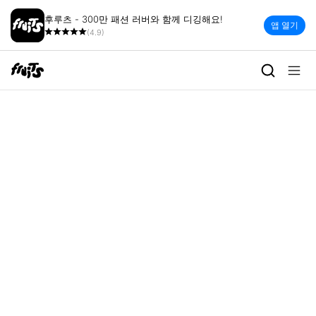
후루츠 - 300만 패션 러버와 함께 디깅해요!
앱 열기
(4.9)