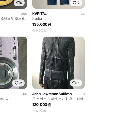
8
12
KAPITAL
260
32
 지오바스켓 모노크
Kapital
135,000원
146
12
22
15
John Lawrence Sullivan
OS
S
50 핑크
존 로렌스 설리반 컷아웃 후드 집업
120,000원
134
15