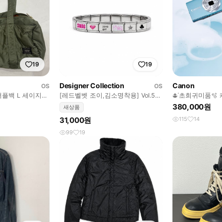
19
19
Designer Collection
Canon
OS
OS
플백 L 세이지그
[레드벨벳 조이,김소명착용] Vol.5
𖠳ᐝ초희귀미품🫧 
Lucky pop Girl ♣️
PowerShot A240
380,000원
새상품
31,000원
115
14
99
19