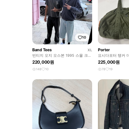
10
Band Tees
Porter
XL
빈티지 오지 오스본 1995 스몰 크로
요시다포터 탱커 더
스 로고 반팔티
린
220,000원
225,000원
148
10
78
19