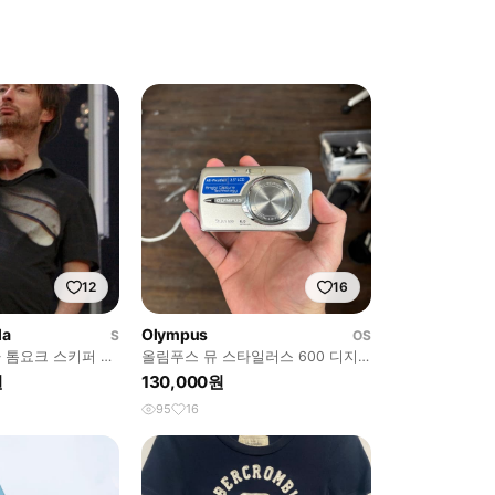
12
16
la
Olympus
S
OS
 톰요크 스키퍼 폴
올림푸스 뮤 스타일러스 600 디지
털카메라
원
130,000원
95
16