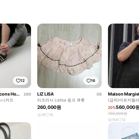
12
16
Comme des Garcons Homme
LIZ LISA
Maison Margie
280
OS
스니커즈
리즈리사 Lizlisa 핑크 큐롯
(급처)마르지엘라
로 46size
260,000원
560,000
20%
700,000원
76
16
156
12