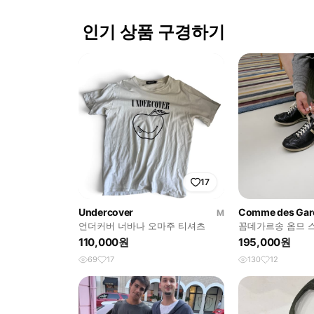
인기 상품 구경하기
17
Undercover
M
언더커버 너바나 오마주 티셔츠
꼼데가르송 옴므 
110,000원
195,000원
69
17
130
12