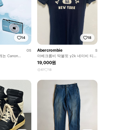
14
18
Abercrombie
OS
S
캐논 Canon
아베크롬비 딱붙핏 y2k 네이비 티셔
0 IS
츠 S
19,000원
61
18