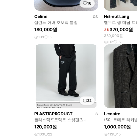
16
Celine
Helmut Lang
OS
셀린느 아바 호보백 블랠
헬무트 랭 데님 트
(Helmut Lang Den
180,000원
370,000원
3%
380,000원
109
16
112
16
22
PLASTICPRODUCT
Lemaire
S
플라스틱프로덕트 스웻팬츠 s
(50) 르메르 라커
120,000원
1,000,000원
103
22
113
15