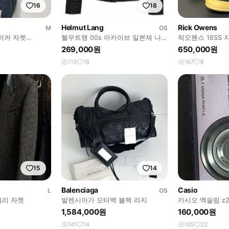
16
18
Helmut Lang
Rick Owens
M
OS
러커 자켓
헬무트랭 00s 아카이브 일본제 나일
릭오웬스 16SS
im Truck
론 하이넥 자켓
롬 LPO
269,000원
650,000원
113
18
167
8
15
14
Balenciaga
Casio
L
OS
빌리 자켓
발렌시아가 모터백 블랙 라지
카시오 엑슬림 z2
1,584,000원
160,000원
141
14
105
22