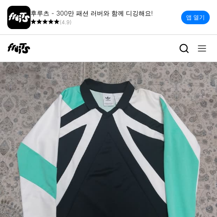
후루츠 - 300만 패션 러버와 함께 디깅해요!
앱 열기
(4.9)