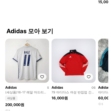
15,00
Adidas 모아 보기
Adidas
Adidas
Adidas
S
OS
(새상품)16-17 레알 마드리드
79 아디다스 여성 반집업 긴팔
아디다스 
가리스 베일 유니폼(No.156)
0807H2
풋볼
16,000원
60,00
새상품
200,000원
3
2