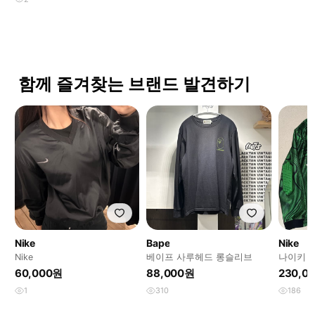
함께 즐겨찾는 브랜드 발견하기
Nike
Bape
Nike
Nike
베이프 사루헤드 롱슬리브
나이키 
린트 져지 
60,000원
88,000원
230,0
1
310
186