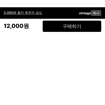
5,000원 할인 추천인 코드
vintage
복사
이용약관
고객센터
판매
개인정보 처리방침
사업자 정보
다운로드
인스타그램
페이스북
12,000원
구매하기
(주)후루츠패밀리컴퍼니 · 대표이사 이재범 / 소재지: 서울특별시 용산구 한강대
로 328, 201호 / 사업자 등록번호: 755-86-01442
사업자 정보확인
통신판매업
신고: 2019-서울용산-0723 호 / 고객센터: 070-4466-3377 / 고객센터 문의는
후루츠 앱 다운로드 후 문의가능합니다 /
support@fruitsfamily.com
Copyright © FruitsFamily Company Inc. All right reserved
후루츠패밀리(주)는 통신판매중개자로서 거래 당사자가 아닙니다. 상품, 상품정
보, 거래에 관한 의무와 책임은 각 판매자에게 있으며, 후루츠패밀리(주)는 원칙
적으로 판매 회원과 구매 회원 간의 거래에 대하여 책임을 지지 않습니다. 다만,
후루츠패밀리에서 직접 판매하는 상품에 대한 책임은 후루츠패밀리(주)에 있습
니다.