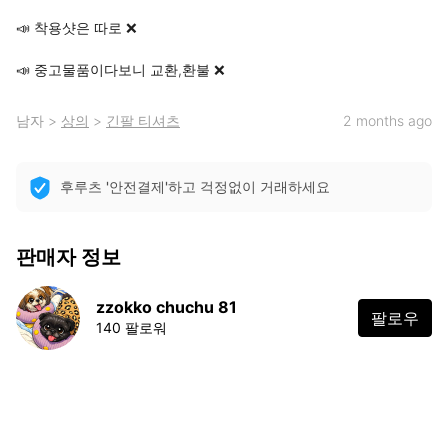
📣 착용샷은 따로 ❌️

📣 중고물품이다보니 교환,환불 ❌️
남자
>
상의
>
긴팔 티셔츠
2 months ago
후루츠 '안전결제'하고 걱정없이 거래하세요
판매자 정보
zzokko chuchu 81
팔로우
140 팔로워