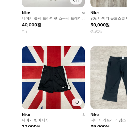
1
Nike
Nike
M
나이키 블랙 드라이핏 스우시 트레이
90s 나이키 올드스쿨
닝 쇼츠
XL
40,000원
50,000원
1
4
3
Nike
Nike
S
나이키 반바지 S
나이키 카프리 레깅
22,000원
39,000원