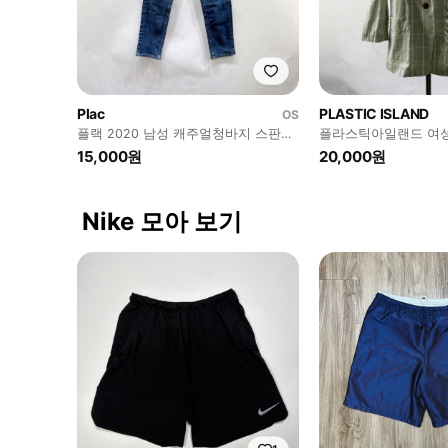
Plac
PLASTIC ISLAND
OS
플랙 2020 남성 캐주얼청바지 스판
플라스틱아일랜드 여
30 진스센스
자켓 S 진스센스
15,000원
20,000원
Nike 모아 보기