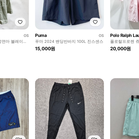
Puma
Polo Ralph La
OS
OS
성면마 블레이져
푸마 2024 밴딩반바지 100L 진스센스
폴로랄프로렌 쥬
센스
15,000원
20,000원