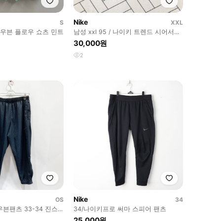
Nike
S
XXL
키 우븐 플로우 쇼츠 민트
남성 xxl 95 / 나이키 트렌드 시어서커
우븐 반바지 그린
30,000원
2
Nike
OS
34
븐팬츠 33-34 진스
34/나이키프로 써마 스피어 팬츠
25,000원