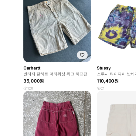
Carhartt
Stussy
빈티지 칼하트 더티워싱 워크 하프팬
스투시 타이다이 반바
츠
35,000원
110,400원
120
21