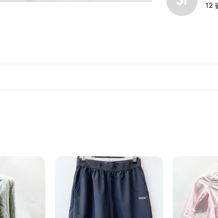
JI
12