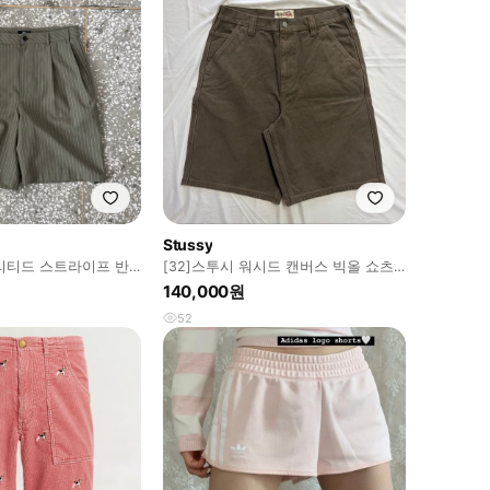
Stussy
리티드 스트라이프 반
[32]스투시 워시드 캔버스 빅올 쇼츠
브라운
140,000원
52