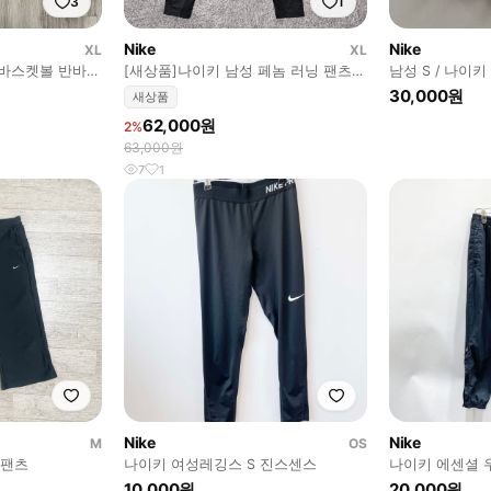
3
1
Nike
Nike
XL
XL
 바스켓볼 반바지
[새상품]나이키 남성 페놈 러닝 팬츠
남성 S / 나이
XL(90)
30,000원
새상품
62,000원
2%
63,000원
7
1
Nike
Nike
M
OS
스 팬츠
나이키 여성레깅스 S 진스센스
나이키 에센셜 우
센스
10,000원
20,000원