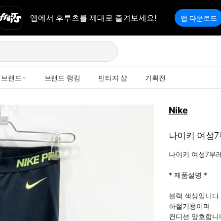
앱에서 후루츠를 제대로 즐겨보세요!
앱 다운로드
브랜드
브랜드 랭킹
빈티지 샵
기획전
Nike
나이키 여성7
나이키 여성7부레
* 제품설명 *

블랙 색상입니다.

하절기용이며

컨디션 양호합니다