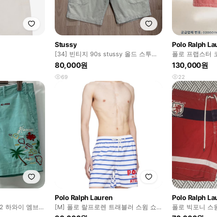
Stussy
Polo Ralph La
[34] 빈티지 90s stussy 올드 스투시
폴로 프랩스터 
치노 쇼츠 베이지
자수
80,000원
130,000원
69
22
Polo Ralph Lauren
Polo Ralph La
52 하와이 엠브로
[M] 폴로 랄프로렌 트래블러 스윔 쇼
폴로 빅포니 스
바지
츠 반바지 수영복