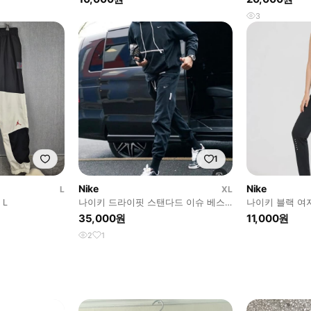
3
1
Nike
Nike
L
XL
 L
나이키 드라이핏 스탠다드 이슈 베스
나이키 블랙 여자
킷볼 팬츠 XL
35,000원
11,000원
2
1