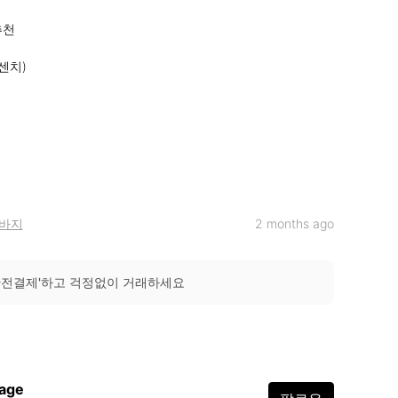
천

치)

바지
2 months ago
안전결제'하고 걱정없이 거래하세요
tage