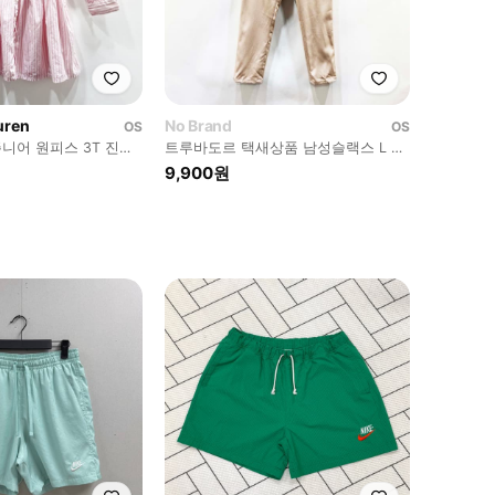
uren
No Brand
OS
OS
니어 원피스 3T 진스
트루바도르 택새상품 남성슬랙스 L 진
스센스
9,900원