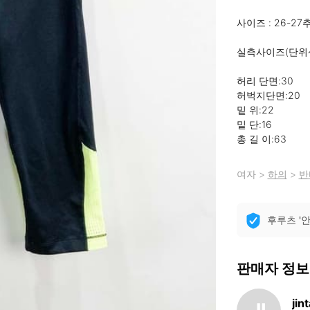
사이즈 : 26-27추
실측사이즈(단위센
허리 단면:30

허벅지단면:20

밑 위:22

밑 단:16

총 길 이:63
여자
>
하의
>
반
후루츠 '
판매자 정보
jin