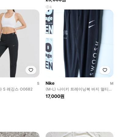
4
Nike
S
M
 S 레깅스 O0682
(M-L) 나이키 트레이닝복 바지 멀티스
우시 조거 에이징-P10764
17,000원