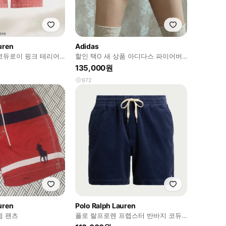
uren
Adidas
코듀로이 핑크 테리어
할인 택O 새 상품 아디다스 파이어버
드 돌핀 팬츠 쇼츠 핑크색상
135,000원
972
uren
Polo Ralph Lauren
윔 팬츠
폴로 랄프로렌 프렙스터 반바지 코듀
로이 클래식핏 M사이즈