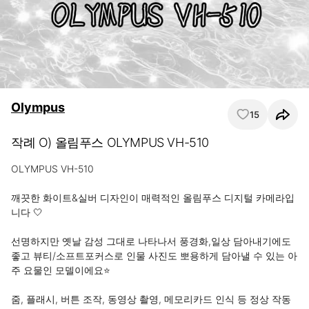
Olympus
15
작례 O) 올림푸스 OLYMPUS VH-510
OLYMPUS VH-510

깨끗한 화이트&실버 디자인이 매력적인 올림푸스 디지털 카메라입
니다 🤍

선명하지만 옛날 감성 그대로 나타나서 풍경화,일상 담아내기에도 
좋고 뷰티/소프트포커스로 인물 사진도 뽀용하게 담아낼 수 있는 아
주 요물인 모델이에요⭐️

줌, 플래시, 버튼 조작, 동영상 촬영, 메모리카드 인식 등 정상 작동