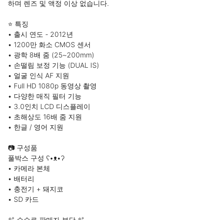
하며 렌즈 및 액정 이상 없습니다.

⭐ 특징

• 출시 연도 - 2012년

• 1200만 화소 CMOS 센서

• 광학 8배 줌 (25~200mm)

• 손떨림 보정 기능 (DUAL IS)

• 얼굴 인식 AF 지원

• Full HD 1080p 동영상 촬영

• 다양한 매직 필터 기능

• 3.0인치 LCD 디스플레이

• 초해상도 16배 줌 지원

• 한글 / 영어 지원

📷 구성품

풀박스 구성 ʕ•ᴥ•ʔ

• 카메라 본체

• 배터리

• 충전기 + 돼지코

• SD 카드

🫧 수수료 판매자 부담 🫧
