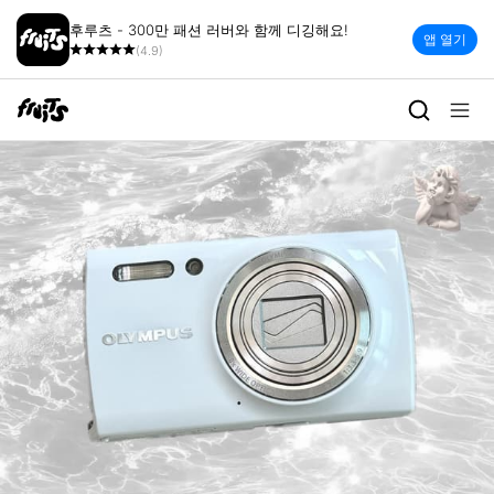
후루츠 - 300만 패션 러버와 함께 디깅해요!
앱 열기
(4.9)