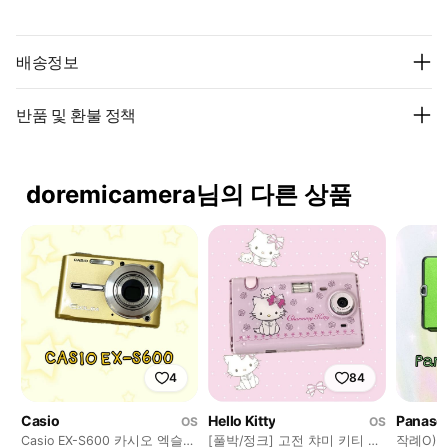
배송정보
반품 및 환불 정책
doremicamera님의 다른 상품
4
84
Casio
Hello Kitty
Panaso
OS
OS
Casio EX-S600 카시오 엑슬림
[풀박/정크] 고전 챠미 키티 카
작례O) Lu