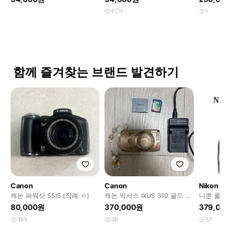
1
1
1
함께 즐겨찾는 브랜드 발견하기
Canon
Canon
Nikon
캐논 파워샷 S5IS (작례 ㅇ)
캐논 익서스 IXUS 310 골드 디
니콘 쿨픽스
지털 카메라
디지털 
80,000원
370,000원
379,0
355
38
37