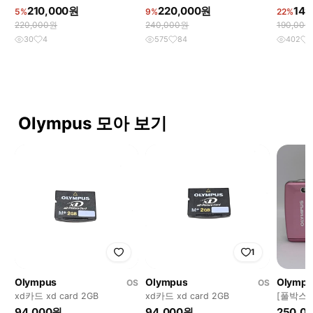
디카 exilim
메라 디카
DMC-F
210,000원
220,000원
149
5%
9%
22%
220,000원
240,000원
190,00
30
4
575
84
402
Olympus 모아 보기
1
Olympus
Olympus
Olympu
OS
OS
xd카드 xd card 2GB
xd카드 xd card 2GB
[풀박스]
크
94,000원
94,000원
250,0