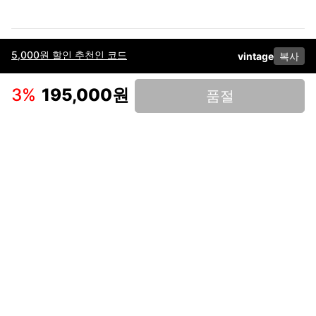
5,000원 할인 추천인 코드
vintage
복사
이용약관
고객센터
판매
개인정보 처리방침
사업자 정보
다운로드
인스타그램
페이스북
3
%
195,000원
품절
(주)후루츠패밀리컴퍼니 · 대표이사 이재범 / 소재지: 서울특별시 용산구 한강대
로 328, 201호 / 사업자 등록번호: 755-86-01442
사업자 정보확인
통신판매업
신고: 2019-서울용산-0723 호 / 고객센터: 070-4466-3377 / 고객센터 문의는
후루츠 앱 다운로드 후 문의가능합니다 /
support@fruitsfamily.com
Copyright © FruitsFamily Company Inc. All right reserved
후루츠패밀리(주)는 통신판매중개자로서 거래 당사자가 아닙니다. 상품, 상품정
보, 거래에 관한 의무와 책임은 각 판매자에게 있으며, 후루츠패밀리(주)는 원칙
적으로 판매 회원과 구매 회원 간의 거래에 대하여 책임을 지지 않습니다. 다만,
후루츠패밀리에서 직접 판매하는 상품에 대한 책임은 후루츠패밀리(주)에 있습
니다.