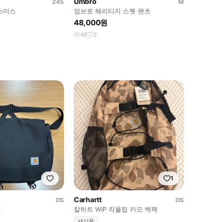
Umbro
245
M
스미스
엄브로 헤리티지 스웻 팬츠
48,000원
46
2
1
Carhartt
OS
OS
백
칼하트 WIP 킥플립 카모 백팩
새상품