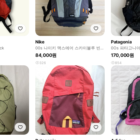
Nike
Patagonia
ck
00s 나이키 맥스에어 스카이블루 빈티
0Os 파타고니아
지 테크웨어 백팩
84,000원
170,000원
326
854