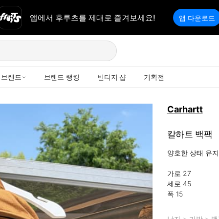
앱에서 후루츠를 제대로 즐겨보세요!
앱 다운로드
브랜드
브랜드 랭킹
빈티지 샵
기획전
Carhartt
칼하트 백팩
양호한 상태 유지
가로 27

세로 45 

폭 15
남자
>
가방
>
백