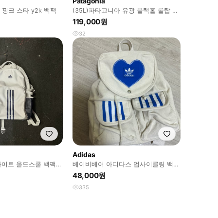
Patagonia
스 핑크 스타 y2k 백팩
(35L)파타고니아 유광 블랙홀 롤탑 백
팩
119,000원
32
Adidas
 화이트 올드스쿨 백팩
베이비베어 아디다스 업사이클링 백팩
가방
48,000원
335