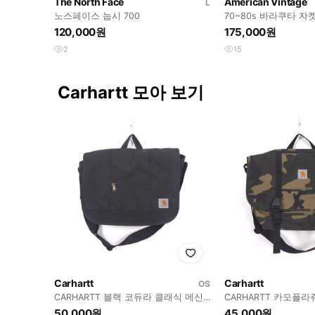
The North Face
American Vintage
L
노스페이스 눕시 700
70~80s 바라쿠타 자
120,000원
175,000원
2
15
Carhartt 모아 보기
Carhartt
Carhartt
OS
CARHARTT 블랙 코듀라 클래식 메신
CARHARTT 카모플
저백
백
50,000원
45,000원