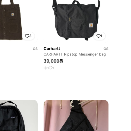
3
1
Carhartt
OS
OS
CARHARTT Ripstop Messenger bag
39,000원
1
1