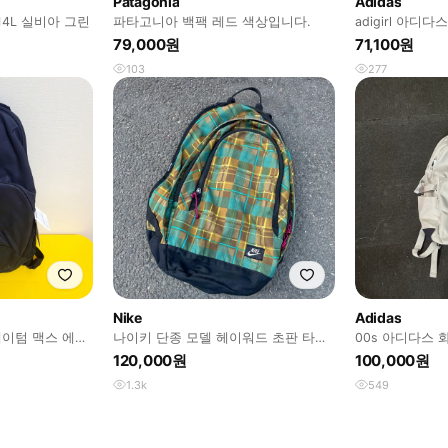
Patagonia
Adidas
4L 실비아 그린
파타고니아 백팩 레드 색상입니다.
adigirl 아디다
79,000원
71,100원
103
277
Nike
Adidas
메이텀 맥스 에어
나이키 단종 모델 헤이워드 초판 타탄
00s 아디다스
체크 올드스쿨 백팩 가방
가방 os
120,000원
100,000원
1.3k
549