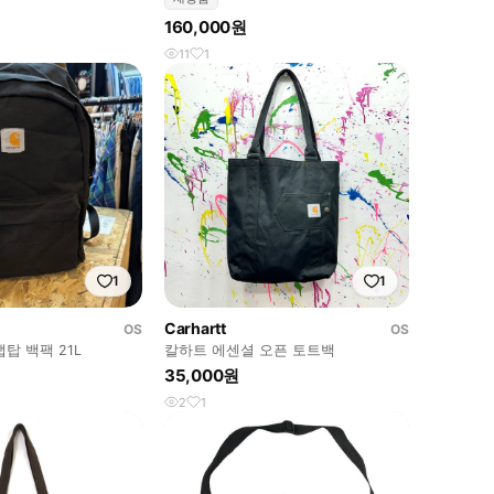
160,000원
11
1
1
1
Carhartt
OS
OS
탑 백팩 21L
칼하트 에센셜 오픈 토트백
35,000원
2
1