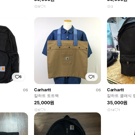
9
1
3
6
1
Carhartt
Carhartt
OS
OS
칼하트 토트백
칼하트 클래식 랩
25,000원
35,000원
6
1
14
1