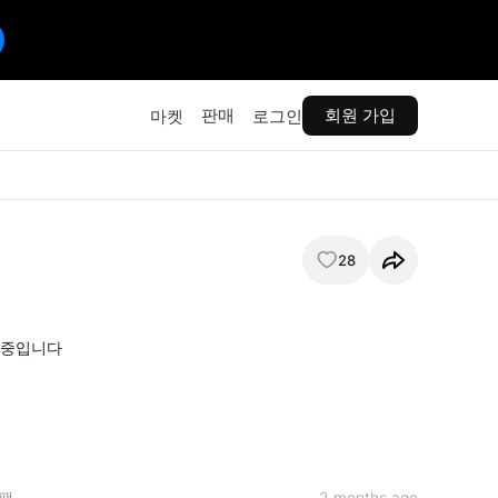
판매
회원 가입
마켓
로그인
28
중입니다 

팩
2 months ago