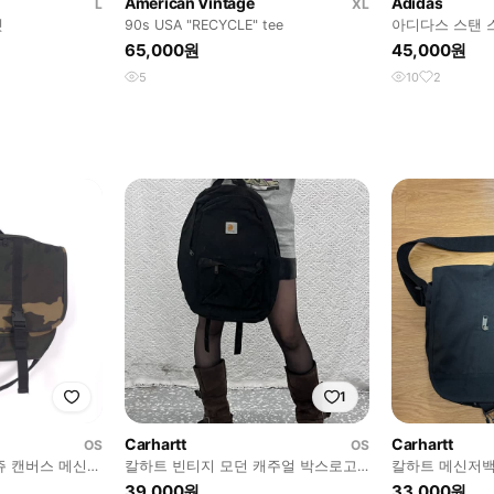
American Vintage
Adidas
L
XL
켓
90s USA "RECYCLE" tee
아디다스 스탠 
65,000원
45,000원
5
10
2
1
Carhartt
Carhartt
OS
OS
라쥬 캔버스 메신저
칼하트 빈티지 모던 캐주얼 박스로고
칼하트 메신저
백팩 C13809
39,000원
33,000원