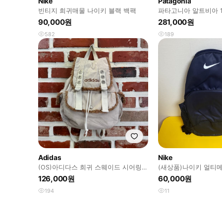
Nike
Patagonia
빈티지 희귀매물 나이키 블랙 백팩
파타고니아 알트비아 1
90,000원
281,000원
582
189
Adidas
Nike
(OS)아디다스 희귀 스웨이드 시어링
(새상품)나이키 얼티
백팩
컴팩트 백팩
126,000원
60,000원
194
11