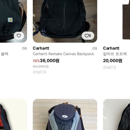
5
Carhartt
Carhartt
OS
OS
 블랙
Carhartt Remake Canvas Backpack
칼하트 토트백
36,000원
20,000원
10%
40,000원
19
3
33
5