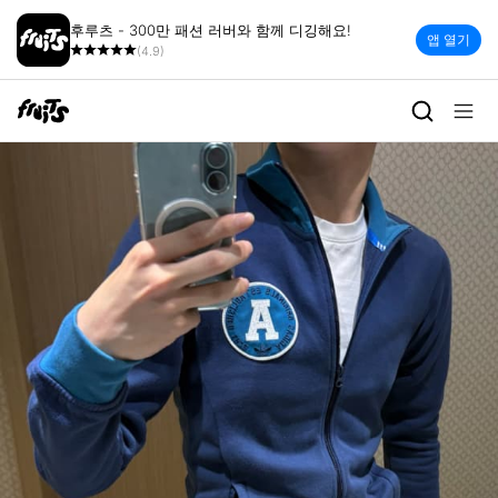
후루츠 - 300만 패션 러버와 함께 디깅해요!
앱 열기
(4.9)