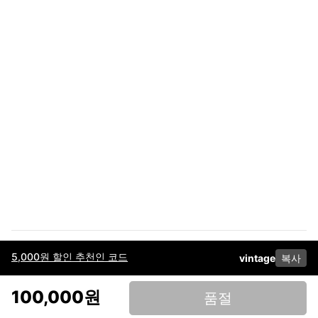
5,000원 할인 추천인 코드
vintage
복사
이용약관
고객센터
판매
개인정보 처리방침
사업자 정보
다운로드
인스타그램
페이스북
100,000원
품절