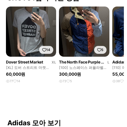
14
5
Dover Street Market
The North Face Purple Label
Adidas
XL
L
⁠[XL] 도버 스트리트 마켓
⁠[100] 노스페이스 퍼플라벨
[110] 
(DSM) 시그니처 로고 티셔츠
65/35 멀티 컬러블록 마운틴
트라이프
60,000원
300,000원
55,00
(그레이)⁠
파카
77
14
73
5
38
1
Adidas 모아 보기