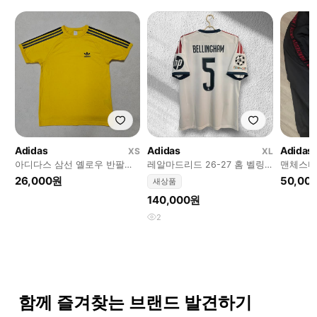
Adidas
Adidas
Adidas
XS
XL
아디다스 삼선 옐로우 반팔티
레알마드리드 26-27 홈 벨링
맨체스터
급처
엄 국내 XL
26,000원
50,00
새상품
140,000원
2
함께 즐겨찾는 브랜드 발견하기