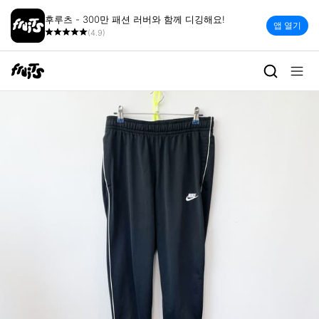
후루츠 - 300만 패션 러버와 함께 디깅해요!
앱 열기
(4.9)