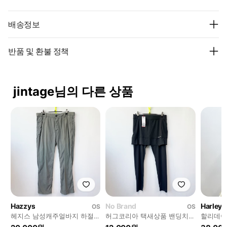
배송정보
반품 및 환불 정책
jintage님의 다른 상품
Hazzys
No Brand
Harley 
OS
OS
헤지스 남성캐주얼바지 하절기
허그코리아 택새상품 밴딩치마
할리데이
33
레깅스 31