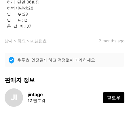
  허리  단면:36밴딩

  허벅지단면:28

  밑      위:29

  밑      단:12

  총  길  이:107
남자
>
하의
>
데님팬츠
2 months ago
후루츠 '안전결제'하고 걱정없이 거래하세요
판매자 정보
jintage
JI
팔로우
12 팔로워