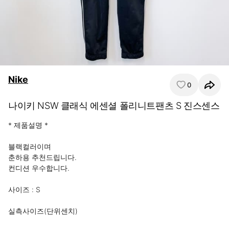
Nike
0
나이키 NSW 클래식 에센셜 폴리니트팬츠 S 진스센스
* 제품설명 *

블랙컬러이며

춘하용 추천드립니다.

컨디션 우수합니다.

사이즈 : S

실측사이즈(단위센치)
