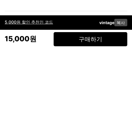
5,000원 할인 추천인 코드
vintage
복사
이용약관
고객센터
판매
개인정보 처리방침
사업자 정보
다운로드
인스타그램
페이스북
15,000원
구매하기
(주)후루츠패밀리컴퍼니 · 대표이사 이재범 / 소재지: 서울특별시 용산구 한강대
로 328, 201호 / 사업자 등록번호: 755-86-01442
사업자 정보확인
통신판매업
신고: 2019-서울용산-0723 호 / 고객센터: 070-4466-3377 / 고객센터 문의는
후루츠 앱 다운로드 후 문의가능합니다 /
support@fruitsfamily.com
Copyright © FruitsFamily Company Inc. All right reserved
후루츠패밀리(주)는 통신판매중개자로서 거래 당사자가 아닙니다. 상품, 상품정
보, 거래에 관한 의무와 책임은 각 판매자에게 있으며, 후루츠패밀리(주)는 원칙
적으로 판매 회원과 구매 회원 간의 거래에 대하여 책임을 지지 않습니다. 다만,
후루츠패밀리에서 직접 판매하는 상품에 대한 책임은 후루츠패밀리(주)에 있습
니다.