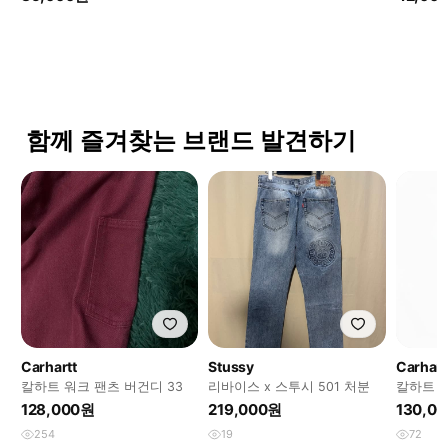
함께 즐겨찾는 브랜드 발견하기
Carhartt
Stussy
Carhart
칼하트 워크 팬츠 버건디 33
리바이스 x 스투시 501 처분
칼하트 WI
팬츠
128,000원
219,000원
130,0
254
19
72