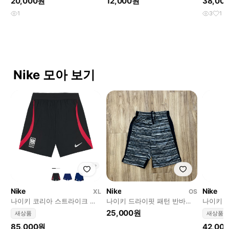
20,000원
12,000원
38,00
1
3
1
Nike 모아 보기
Nike
Nike
Nike
XL
OS
나이키 코리아 스트라이크 엘
나이키 드라이핏 패턴 반바지
나이키 P
리트 드라이핏 ADV 니트 사커
M
25,000원
새상품
새상품
쇼츠 블랙
85,000원
42,00