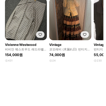
Vivienne Westwood
Vintage
Vintage
비비안 웨스트우드 레드라벨
코모레비 (木漏れ日) 빈티지
빈티지 
14fw 언발 드레이프 스트라이
코디
걸 히피
154,000원
74,000원
55,00
프 울 스커트
거진 카
431
24
230