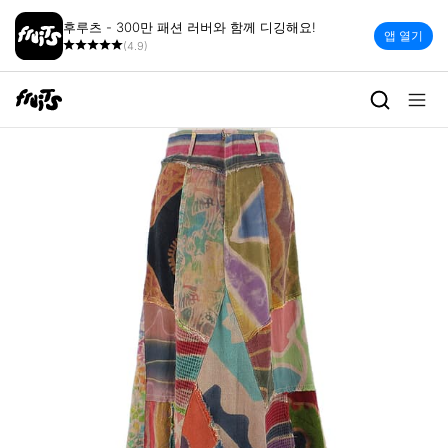
후루츠 - 300만 패션 러버와 함께 디깅해요!
앱 열기
(4.9)