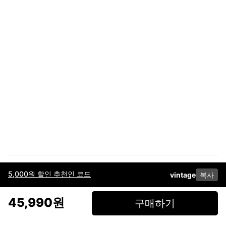
5,000원 할인 추천인 코드
vintage
복사
이용약관
고객센터
판매
개인정보 처리방침
사업자 정보
다운로드
인스타그램
페이스북
45,990원
구매하기
(주)후루츠패밀리컴퍼니 · 대표이사 이재범 / 소재지: 서울특별시 용산구 한강대