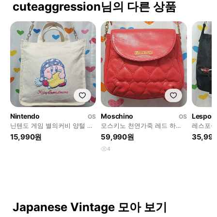
cuteaggression님의 다른 상품
Nintendo
Moschino
Lesport
OS
OS
닌텐도 게임 별의커비 양털 뽀
모스키노 천연가죽 레드 하트
레스포색
글이 캐릭터자수 가방 토트백
패턴 퀼팅 골드체인 가방 미니
수 벨트
15,990원
59,990원
35,99
크로스백 숄더백
크로스백 숄더백
크로스백
4
Japanese Vintage 모아 보기