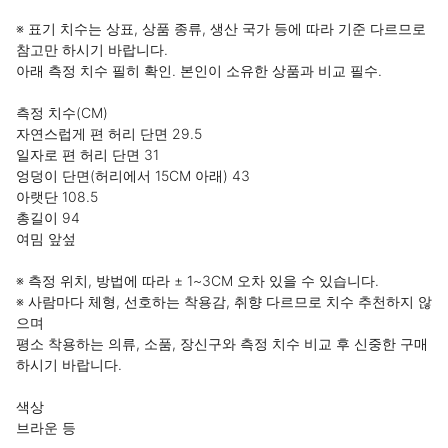
※ 표기 치수는 상표, 상품 종류, 생산 국가 등에 따라 기준 다르므로 
참고만 하시기 바랍니다.

아래 측정 치수 필히 확인. 본인이 소유한 상품과 비교 필수.

측정 치수(CM)

자연스럽게 편 허리 단면 29.5

일자로 편 허리 단면 31

엉덩이 단면(허리에서 15CM 아래) 43

아랫단 108.5

총길이 94

여밈 앞섶

※ 측정 위치, 방법에 따라 ± 1~3CM 오차 있을 수 있습니다.

※ 사람마다 체형, 선호하는 착용감, 취향 다르므로 치수 추천하지 않
으며

평소 착용하는 의류, 소품, 장신구와 측정 치수 비교 후 신중한 구매
하시기 바랍니다.

색상

브라운 등
