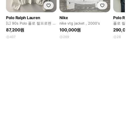
Polo Ralph Lauren
Nike
Polo Ra
[L] 90s Polo 폴로 랄프로렌 화
nike vtg jacket , 2000's
폴로 랄
이트 코튼 해링턴 자켓
령야상
87,200원
100,000원
290,0
407
269
28