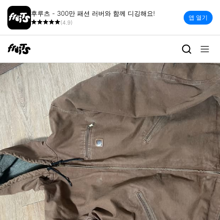
후루츠 - 300만 패션 러버와 함께 디깅해요!
앱 열기
(4.9)