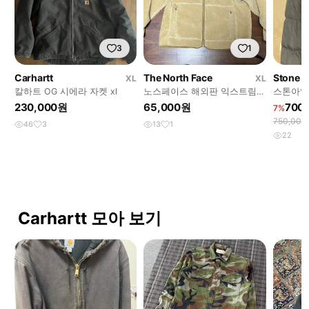
3
1
Carhartt
The North Face
Stone I
XL
XL
칼하트 OG 시에라 자켓 xl
노스페이스 해외판 익스트림
스톤아일
파일 플리스 자켓
스 xxl
230,000원
65,000원
700
7%
750,00
46
3
13
1
22
Carhartt 모아 보기