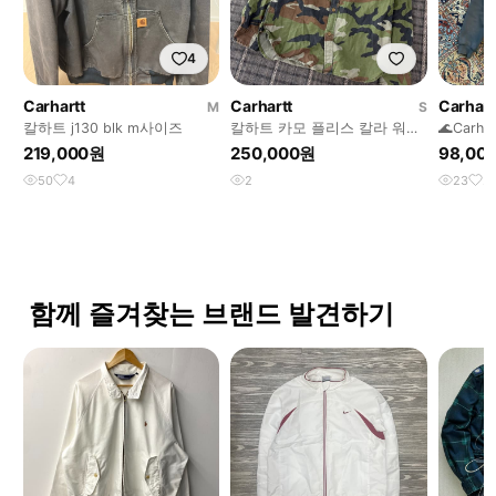
4
Carhartt
Carhartt
Carhart
M
S
칼하트 j130 blk m사이즈
칼하트 카모 플리스 칼라 워크
🌊Carhar
자켓 S
deffende
219,000원
250,000원
98,00
50
4
2
23
2
함께 즐겨찾는 브랜드 발견하기