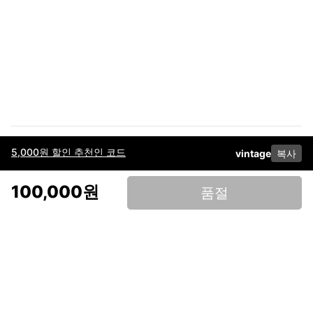
5,000원 할인 추천인 코드
vintage
복사
이용약관
고객센터
판매
개인정보 처리방침
사업자 정보
다운로드
인스타그램
페이스북
100,000원
품절
(주)후루츠패밀리컴퍼니 · 대표이사 이재범 / 소재지: 서울특별시 용산구 한강대
로 328, 201호 / 사업자 등록번호: 755-86-01442
사업자 정보확인
통신판매업
신고: 2019-서울용산-0723 호 / 고객센터: 070-4466-3377 / 고객센터 문의는
후루츠 앱 다운로드 후 문의가능합니다 /
support@fruitsfamily.com
Copyright © FruitsFamily Company Inc. All right reserved
후루츠패밀리(주)는 통신판매중개자로서 거래 당사자가 아닙니다. 상품, 상품정