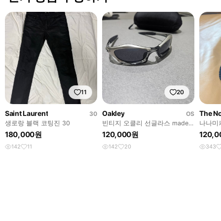
11
20
Saint Laurent
Oakley
30
OS
생로랑 블랙 코팅진 30
빈티지 오클리 선글라스 made
나나미
in usa
캠프캡 
180,000원
120,000원
120,
142
11
142
20
343