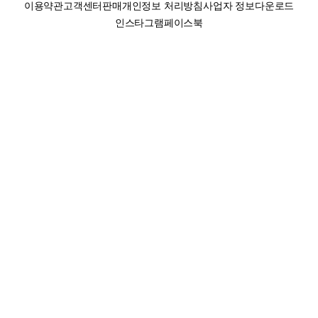
이용약관
고객센터
판매
개인정보 처리방침
사업자 정보
다운로드
인스타그램
페이스북
(주)후루츠패밀리컴퍼니 · 대표이사 이재범 / 소재지: 서울특별시 용산구 한강대
로 328, 201호 / 사업자 등록번호: 755-86-01442
사업자 정보확인
통신판매업
신고: 2019-서울용산-0723 호 / 고객센터: 070-4466-3377 / 고객센터 문의는
후루츠 앱 다운로드 후 문의가능합니다 /
support@fruitsfamily.com
Copyright © FruitsFamily Company Inc. All right reserved
후루츠패밀리(주)는 통신판매중개자로서 거래 당사자가 아닙니다. 상품, 상품정
보, 거래에 관한 의무와 책임은 각 판매자에게 있으며, 후루츠패밀리(주)는 원칙
적으로 판매 회원과 구매 회원 간의 거래에 대하여 책임을 지지 않습니다. 다만,
후루츠패밀리에서 직접 판매하는 상품에 대한 책임은 후루츠패밀리(주)에 있습
니다.