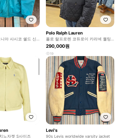
Polo Ralph Lauren
타고니아 사시코 쉘드 신
폴로 랄프로렌 코듀로이 카라넥 퀄팅
자켓(L)
290,000원
19
uren
Levi's
 치노자켓 S사이즈
90s Levis worldwide varsity jacket