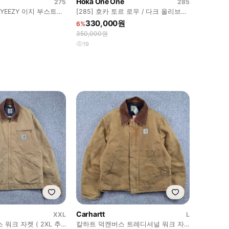
Hoka One One
275
285
 YEEZY 이지 부스트
[285] 호카 토르 로우 / 다크 올리브
(트레킹 트레일러닝 하이킹)
330,000원
6%
350,000원
19
Carhartt
XXL
L
워크 자켓 ( 2XL 추
칼하트 덕캔버스 트레디셔널 워크 자