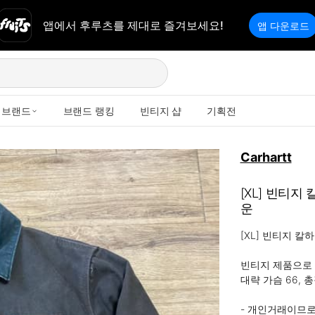
앱에서 후루츠를 제대로 즐겨보세요!
앱 다운로드
브랜드
브랜드 랭킹
빈티지 샵
기획전
Carhartt
[XL] 빈티지
운
[XL] 빈티지 칼
빈티지 제품으로 
대략 가슴 66, 총
- 개인거래이므로