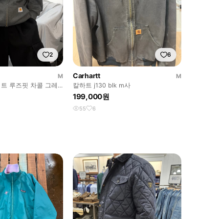
2
6
Carhartt
M
M
트 루즈핏 차콜 그레
칼하트 j130 blk m사
199,000원
55
6