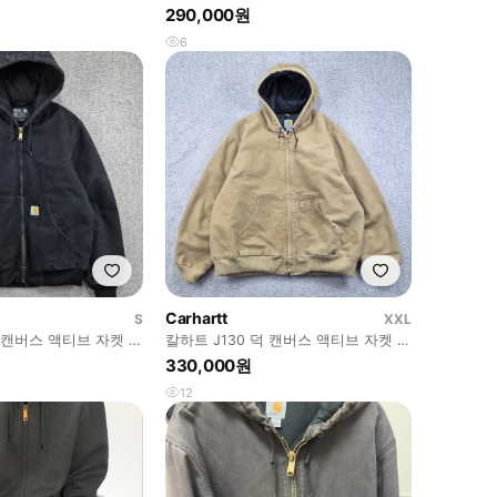
켓 ( L추정 ) / 13246
290,000원
6
Carhartt
S
XXL
덕 캔버스 액티브 자켓 (
칼하트 J130 덕 캔버스 액티브 자켓 (
2XL ) / 13241
330,000원
12