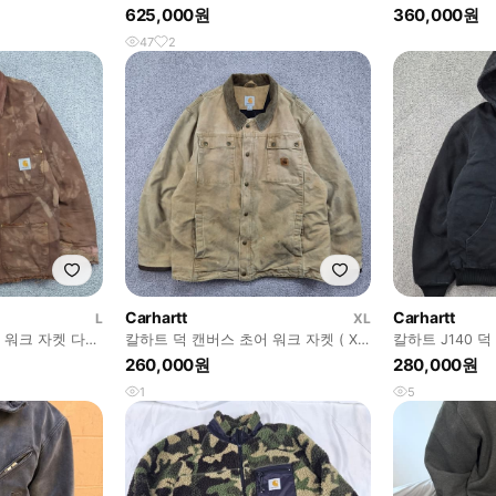
정 ) / 13247
625,000원
360,000원
47
2
Carhartt
Carhartt
L
XL
 워크 자켓 다잉
칼하트 덕 캔버스 초어 워크 자켓 ( XL
칼하트 J140 
44
) / 13243
S ) / 13242
260,000원
280,000원
1
5