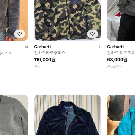
Carhartt
Carhartt
M
L
 jacket
칼하트카모후리스
칼하트 미드웨이
이 후드집업 M
110,000원
68,000원
7
24
2