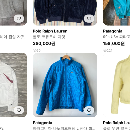
Polo Ralph Lauren
Patagonia
그레이 집업 자켓
폴로 코듀로이 자켓
90s USA 파
칠라 자켓
380,000원
158,000원
60
221
Patagonia
Polo Ralph La
0's
파타고니아 나노퍼프패딩 L 판매 합니
폴로 우먼 코튼