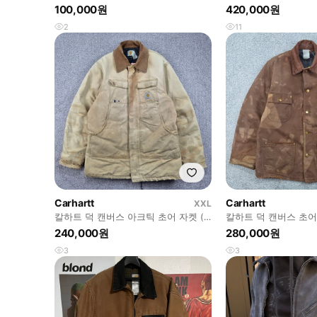
트 자켓 ( XL ) /13248
100,000원
420,000원
2
11
Carhartt
Carhartt
XXL
칼하트 덕 캔버스 아크틱 초어 자켓 (
칼하트 덕 캔버스 초어
2XL추정 ) / 13245
커스텀 ( L추정 ) / 132
240,000원
280,000원
3
3