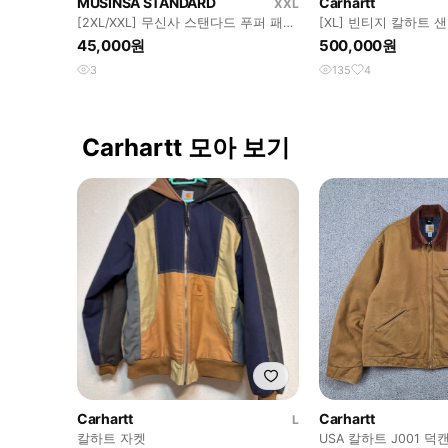
MUSINSA STANDARD
Carhartt
XXL
[2XL/XXL] 무신사 스탠다드 푸퍼 패딩
[XL] 빈티지 칼하트
베스트 조끼 / 브라운
이트 자켓 J97 / 다크
45,000원
500,000원
3
135
4
Carhartt 모아 보기
Carhartt
Carhartt
L
칼하트 자켓
USA 칼하트 J001 