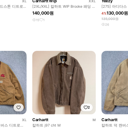
Carhartt Wip
Yeezy
XL
XXL
 샌드스톤 디트로
[2XL/XXL] 칼하트 WIP Brooke 패딩 베
[275] 아디다스
 브라운
스트 조끼 / 블랙
700 / 솔트
140,000원
130,000원
4%
135,000원
15
1
26
2
Carhartt
Carhartt
XL
M
덕캔버스 디트로이
칼하트 j97 cht M
칼하트 덕 캔버스 