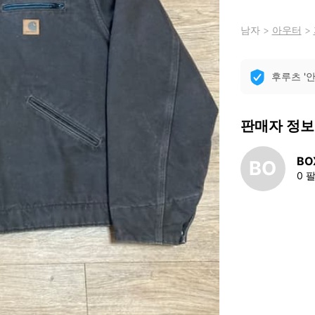
남자
>
아우터
>
후루츠 '
판매자 정보
BO
BO
0 