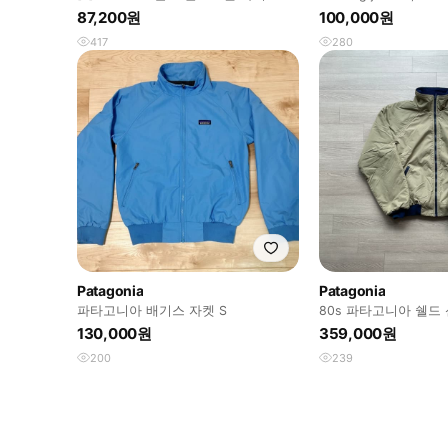
튼 해링턴 자켓
87,200원
100,000원
417
280
Patagonia
Patagonia
파타고니아 배기스 자켓 S
80s 파타고니아 쉘드
네이비 봄버 자켓 rare 
130,000원
359,000원
200
239