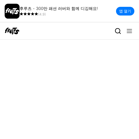
후루츠 - 300만 패션 러버와 함께 디깅해요!
앱 열기
(4.9)